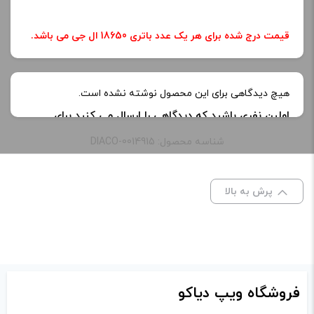
قیمت درج شده برای هر یک عدد باتری 18650 ال جی می باشد.
هیچ دیدگاهی برای این محصول نوشته نشده است.
اولین نفری باشید که دیدگاهی را ارسال می کنید برای
“باتری 18650 ال جی | LG 18650 battery”
شناسه محصول: DIACO-0014915
نشانی ایمیل شما منتشر نخواهد شد.
بخش‌های موردنیاز
علامت‌گذاری شده‌اند
*
پرش به بالا
امتیاز شما
*
دیدگاه شما
*
فروشگاه ویپ دیاکو