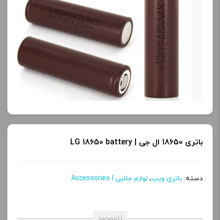
محصول را از کادر بالا انتخاب
کنید.
آخرین بروزرسانی
قیمت: 13 ساعت پیش
تمامی قیمت ها بروز
هستند.
-
+
باتری 18650 ال جی | LG 18650 battery
افزودن به سبد خرید
دسته:
باتری ویپ
,
لوازم جانبی Accessories l
ک
پ
ی
ناموجود