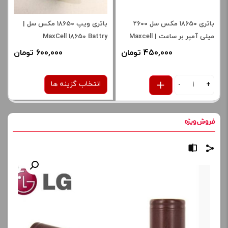
باتری 18650 مکس سل 2600
باتری ویپ 18650 مکس سل |
میلی آمپر بر ساعت | Maxcell
MaxCell 18650 Battry
18650 - 2600 mA
450,000 تومان
600,000 تومان
انتخاب گزینه ها
-
+
باتری
یک عدد باتری مکس
سل
صاف
برای فعال شدن سبد خرید و
نمایش قیمت ، گزینه های