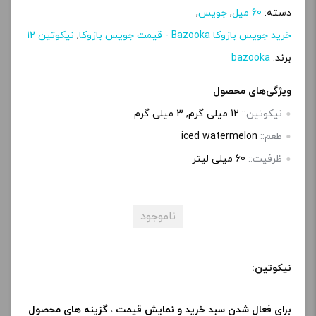
دسته:
60 میل
,
جویس
,
خرید جویس بازوکا Bazooka - قیمت جویس بازوکا
,
نیکوتین 12
برند:
bazooka
ویژگی‌های محصول
نیکوتین::
12 میلی گرم, 3 میلی‌ گرم
طعم::
iced watermelon
ظرفیت::
60 میلی‌ لیتر
ناموجود
نیکوتین:
برای فعال شدن سبد خرید و نمایش قیمت ، گزینه های محصول