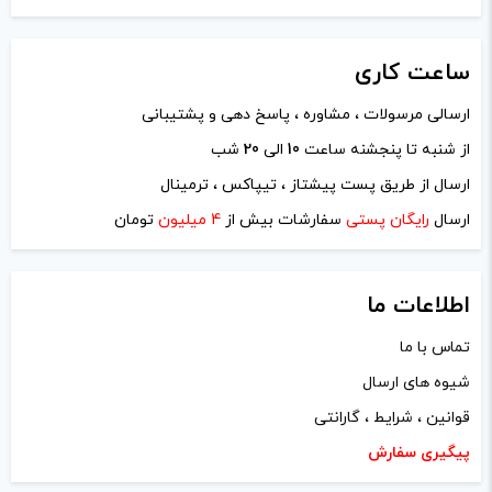
ساعت
کاری
ارسالی مرسولات ، مشاوره ، پاسخ دهی و پشتیبانی
از شنبه تا پنجشنه ساعت
10
الی
20
شب
نام
*
ارسال از طریق پست پیشتاز ، تیپاکس ، ترمینال
ارسال
رایگان پستی
سفارشات بیش از
4 میلیون
تومان
ایمیل
*
اطلاعات ما
تماس با ما
شیوه های ارسال
ذخیره نام، ایمیل و وبسایت من در مرورگر برای زمانی که دوباره
قوانین ، شرایط ، گارانتی
دیدگاهی می‌نویسم.
پیگیری سفارش
لازم است محتوای ارسالی منطبق برعرف و شئونات جامعه و با