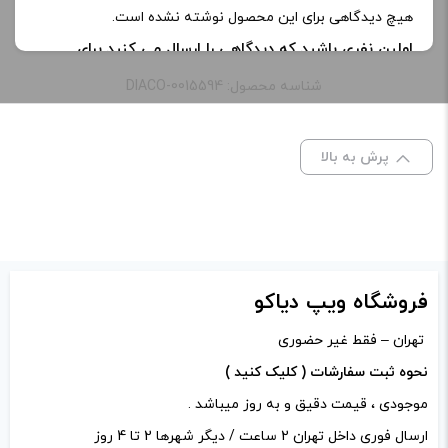
نیکوتین:
12 میلی گرم, 3 میلی‌ گرم
هیچ دیدگاهی برای این محصول نوشته نشده است.
اولین نفری باشید که دیدگاهی را ارسال می کنید برای
طعم:
iced watermelon
“ایجوس هندوانه یخ بازوکا | Bazooka Iced Watermelon
شناسه محصول: DIACO-0015594
Ejuice”
ظرفیت:
60 میلی‌ لیتر
نشانی ایمیل شما منتشر نخواهد شد.
بخش‌های موردنیاز
پرش به بالا
علامت‌گذاری شده‌اند
*
امتیاز شما
*
دیدگاه شما
*
فروشگاه ویپ دیاکو
تهران – فقط غیر حضوری
نحوه ثبت سفارشات ( کلیک کنید )
موجودی ، قیمت دقیق و به روز میباشد .
ارسال فوری داخل تهران 2 ساعت / دیگر شهرها 2 تا 4 روز