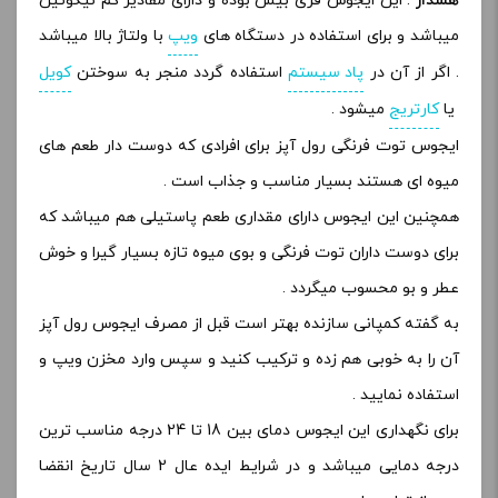
هشدار
: این ایجوس فری بیس بوده و دارای مقادیر کم نیکوتین
میباشد و برای استفاده در دستگاه های
ویپ
با ولتاژ بالا میباشد
. اگر از آن در
پاد سیستم
استفاده گردد منجر به سوختن
کویل
یا
کارتریج
میشود .
ایجوس توت فرنگی رول آپز برای افرادی که دوست دار طعم های
میوه ای هستند بسیار مناسب و جذاب است .
همچنین این ایجوس دارای مقداری طعم پاستیلی هم میباشد که
برای دوست داران توت فرنگی و بوی میوه تازه بسیار گیرا و خوش
عطر و بو محسوب میگردد .
به گفته کمپانی سازنده بهتر است قبل از مصرف ایجوس رول آپز
آن را به خوبی هم زده و ترکیب کنید و سپس وارد مخزن ویپ و
استفاده نمایید .
برای نگهداری این ایجوس دمای بین 18 تا 24 درجه مناسب ترین
درجه دمایی میباشد و در شرایط ایده عال 2 سال تاریخ انقضا