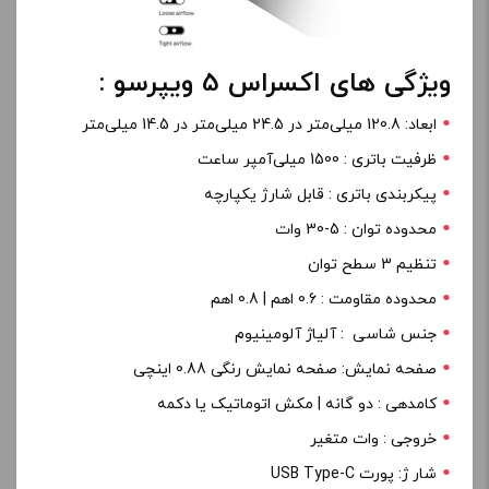
ویژگی های اکسراس 5 ویپرسو :
ابعاد: 120.8 میلی‌متر در 24.5 میلی‌متر در 14.5 میلی‌متر
ظرفیت باتری : 1500 میلی‌آمپر ساعت
پیکربندی باتری : قابل شارژ یکپارچه
محدوده توان : 5-30 وات
تنظیم 3 سطح توان
محدوده مقاومت : 0.6 اهم | 0.8 اهم
جنس شاسی : آلیاژ آلومینیوم
صفحه نمایش: صفحه نمایش رنگی 0.88 اینچی
کامدهی : دو گانه | مکش اتوماتیک یا دکمه
خروجی : وات متغیر
شار ژ: پورت USB Type-C