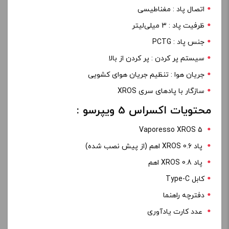
اتصال پاد : مغناطیسی
ظرفیت پاد : 3 میلی‌لیتر
جنس پاد : PCTG
سیستم پر کردن : پر کردن از بالا
جریان هوا : تنظیم جریان هوای کشویی
سازگار با پادهای سری XROS
محتویات اکسراس 5 ویپرسو :
Vaporesso XROS 5
پاد XROS 0.6 اهم (از پیش نصب شده)
پاد XROS 0.8 اهم
کابل Type-C
دفترچه راهنما
عدد کارت یادآوری