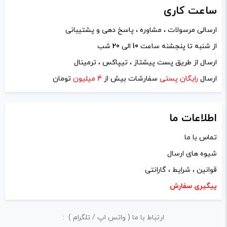
هستند.
ساعت
کاری
خودتان مثل شماره تماس، ایمیل و آی‌دی شبکه‌های اجتماعی
پرهیز کنید.
ارسالی مرسولات ، مشاوره ، پاسخ دهی و پشتیبانی
-
+
در نظر داشته باشید هدف نهایی از ارائه‌ی نظر درباره‌ی کالا
از شنبه تا پنجشنه ساعت
10
الی
20
شب
افزودن به سبد خرید
ارائه‌ی اطلاعات مشخص و دقیق برای راهنمایی سایر کاربران در
ارسال از طریق پست پیشتاز ، تیپاکس ، ترمینال
فرآیند خرید یک محصول توسط ایشان است.
ارسال
رایگان پستی
سفارشات بیش از
4 میلیون
تومان
با توجه به ساختار بخش نظرات، از پرسیدن سوال یا درخواست
ک
راهنمایی در این بخش خودداری کرده و سوالات خود را در بخش
پ
اطلاعات ما
«پرسش و پاسخ» مطرح کنید.
ی
تماس با ما
کیفیت ساخت:
شیوه های ارسال
قوانین ، شرایط ، گارانتی
کارایی:
پیگیری سفارش
امکانات و قابلیت ها:
ارزش خرید در برابر قیمت:
ارتباط با ما ( واتس اپ / تلگرام ) :