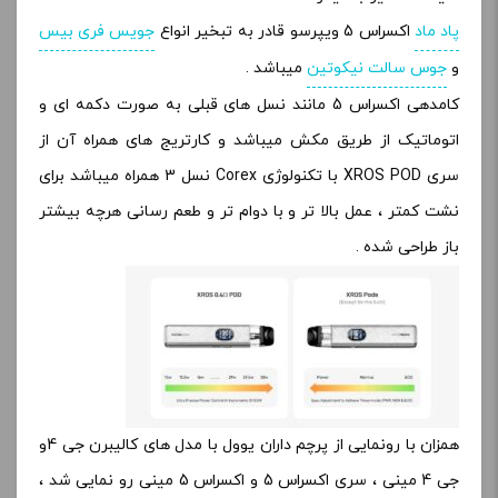
پاد ماد
اکسراس 5 ویپرسو قادر به تبخیر انواع
جویس فری بیس
و
جوس سالت نیکوتین
میباشد .
کامدهی اکسراس 5 مانند نسل های قبلی به صورت دکمه ای و
اتوماتیک از طریق مکش میباشد و کارتریج های همراه آن از
سری XROS POD با تکنولوژی Corex نسل 3 همراه میباشد برای
نشت کمتر ، عمل بالا تر و با دوام تر و طعم رسانی هرچه بیشتر
باز طراحی شده .
همزان با رونمایی از پرچم داران یوول با مدل های کالیبرن جی 4و
جی 4 مینی ، سری اکسراس 5 و اکسراس 5 مینی رو نمایی شد ،