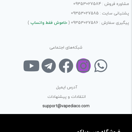
مشاوره فروش : 09353027584
پشتیانی سایت : 09353027585
پیگیری سفارش : 09353027586 (
خاموش فقط واتساپ
)
شبکه‌های اجتماعی
آدرس ایمیل
انتقادات و پیشنهادات
support@vapediaco.com