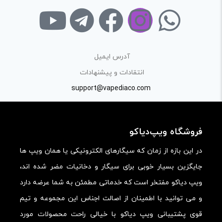
با توجه به ساختار بخش نظرات، از پرسیدن سوال یا درخواست
راهنمایی در این بخش خودداری کرده و سوالات خود را در بخش
«پرسش و پاسخ» مطرح کنید.
آدرس ایمیل
کیفیت ساخت:
انتقادات و پیشنهادات
کارایی:
support@vapediaco.com
امکانات و قابلیت ها:
ارزش خرید در برابر قیمت:
فروشگاه ویپ‌دیاکو
در این بازه از زمان که سیگارهای الکترونیکی یا همان ویپ ها
جایگزین بسیار خوبی برای سیگار و دخانیات مضر شده اند،
ویپ دیاکو مفتخر است که خدماتی مطمئن به شما عرضه دارد
و می توانید با اطمینان از اصالت اجناس این مجموعه و تیم
قوی پشتیبانی ویپ دیاکو با خیالی راحت محصولات مورد