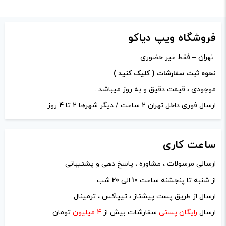
وات:
80 وات
دیدگاه شما
*
فروشگاه ویپ دیاکو
تهران – فقط غیر حضوری
نحوه ثبت سفارشات ( کلیک کنید )
موجودی ، قیمت دقیق و به روز میباشد .
ارسال فوری داخل تهران 2 ساعت / دیگر شهرها 2 تا 4 روز
ساعت
کاری
ارسالی مرسولات ، مشاوره ، پاسخ دهی و پشتیبانی
از شنبه تا پنجشنه ساعت
10
الی
20
شب
نام
*
ارسال از طریق پست پیشتاز ، تیپاکس ، ترمینال
ارسال
رایگان پستی
سفارشات بیش از
4 میلیون
تومان