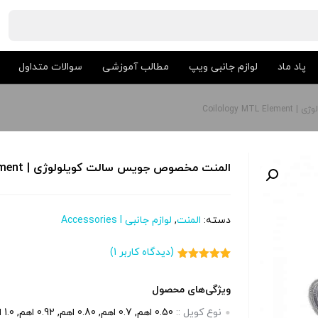
پاد ماد
لوازم جانبی ویپ
مطالب آموزشی
سوالات متداول
Coilolog
المنت مخصوص جویس سالت کویلولوژی | Coilology MTL Element
دسته:
المنت
,
لوازم جانبی Accessories l
(دیدگاه کاربر
1
)
1
امتیاز
5.00
از 5 امتیاز
مشتری
ویژگی‌های محصول
نوع کویل ::
0.50 اهم, 0.7 اهم, 0.80 اهم, 0.92 اهم, 1.0 اهم