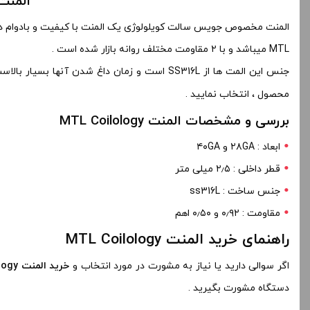
المنت مخ
المنت مخصوص جویس سالت کویلولوژی یک المنت با کیفیت و بادوام در 
MTL میباشد و با ۲ مقاومت مختلف روانه بازار شده است .
جنس این المت ها از SS316L است و زمان داغ شدن آنها بسیار بالاست که این ویژگی مثبتی برای مصرف و بخار کردن جویس های سالت میباشد . مقاومت مورد نظر
محصول ، انتخاب نمایید .
بررسی و مشخصات المنت MTL Coilology
ابعاد : ۲۸GA و ۴۰GA
قطر داخلی : ۲٫۵ میلی متر
جنس ساخت : ss316L
مقاومت : ۰٫۹۲ و ۰٫۵۰ اهم
راهنمای خرید المنت MTL Coilology
اگر سوالی دارید یا نیاز به مشورت در مورد انتخاب و
خرید المنت MTL Coilology
دستگاه مشورت بگیرید .