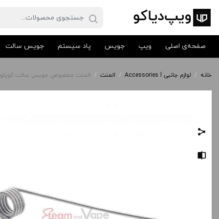
صفحه‌ی اصلی
ویپ
جویس
پاد سیستم
جویس سالت
خانه
/
لوازم جانبی Accessories l
/
المنت
/
المنت مخصوص جویس سالت کویلولوژی | y MTL Element