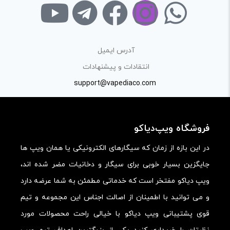
با توجه به ساختار بخش نظرات، از پرسیدن سوال یا درخواست
راهنمایی در این بخش خودداری کرده و سوالات خود را در بخش
«پرسش و پاسخ» مطرح کنید.
آدرس ایمیل
کیفیت ساخت:
انتقادات و پیشنهادات
کارایی:
support@vapediaco.com
امکانات و قابلیت ها:
ارزش خرید در برابر قیمت:
فروشگاه ویپ‌دیاکو
در این بازه از زمان که سیگارهای الکترونیکی یا همان ویپ ها
جایگزین بسیار خوبی برای سیگار و دخانیات مضر شده اند،
ویپ دیاکو مفتخر است که خدماتی مطمئن به شما عرضه دارد
و می توانید با اطمینان از اصالت اجناس این مجموعه و تیم
قوی پشتیبانی ویپ دیاکو با خیالی راحت محصولات مورد