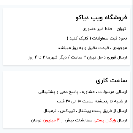
دیدگاه شما
*
فروشگاه ویپ دیاکو
تهران – فقط غیر حضوری
نحوه ثبت سفارشات ( کلیک کنید )
موجودی ، قیمت دقیق و به روز میباشد .
ارسال فوری داخل تهران 2 ساعت / دیگر شهرها 2 تا 4 روز
ساعت
کاری
ارسالی مرسولات ، مشاوره ، پاسخ دهی و پشتیبانی
از شنبه تا پنجشنه ساعت
10
الی
20
شب
نام
*
ارسال از طریق پست پیشتاز ، تیپاکس ، ترمینال
ارسال
رایگان پستی
سفارشات بیش از
4 میلیون
تومان
ایمیل
*