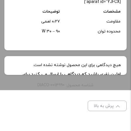
[aparat id=’YJFCX’]
مشخصات
توضیحات
مقاومت
۰٫۲۷ اهمی
محدوده توان
۹۰ – ۳۰ W
هیچ دیدگاهی برای این محصول نوشته نشده است.
اولین نفری باشید که دیدگاهی را ارسال می کنید برای
“اسموک بیبی پرینس وی ۱۲ کویل ار بی ای | Smok V12
شناسه محصول: DIACO-0014990
Baby Prince Rba 0.27ohm”
نشانی ایمیل شما منتشر نخواهد شد.
بخش‌های موردنیاز
پرش به بالا
علامت‌گذاری شده‌اند
*
امتیاز شما
*