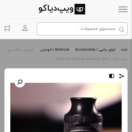
ورود به حس
خانه
/
لوازم جانبی Accessories l
/
Atomizer | اتومایزر
/
اتومایزر ویگاد پرو
ساب تانک | Vgod Pro Subtank Atomizer 5ml