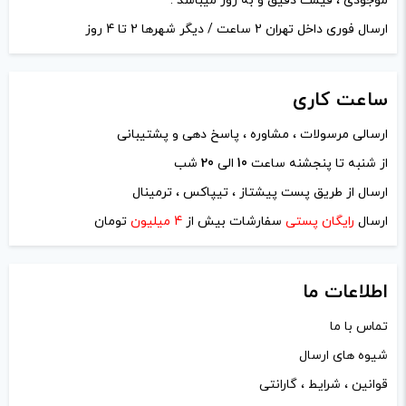
موجودی ، قیمت دقیق و به روز میباشد .
ارسال فوری داخل تهران 2 ساعت / دیگر شهرها 2 تا 4 روز
ساعت
کاری
ارسالی مرسولات ، مشاوره ، پاسخ دهی و پشتیبانی
از شنبه تا پنجشنه ساعت
10
الی
20
شب
نام
*
ارسال از طریق پست پیشتاز ، تیپاکس ، ترمینال
ارسال
رایگان پستی
سفارشات بیش از
4 میلیون
تومان
ایمیل
*
اطلاعات ما
تماس با ما
شیوه های ارسال
ذخیره نام، ایمیل و وبسایت من در مرورگر برای زمانی که دوباره
قوانین ، شرایط ، گارانتی
دیدگاهی می‌نویسم.