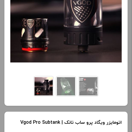
اتومایزر ویگاد پرو ساب تانک | Vgod Pro Subtank