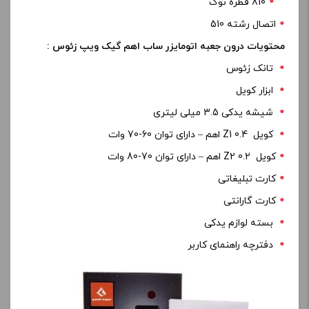
810 قطره نوک
اتصال رشته 510
محتویات درون جعبه اتومایزر ساب اهم گیک ویپ زئوس :
تانک زئوس
ابزار کویل
شیشه یدکی 3.5 میلی لیتری
کویل Z1 0.4 اهم – دارای توان 60-70 وات
کویل Z2 0.2 اهم – دارای توان 70-80 وات
کارت تبلیغاتی
کارت گارانتی
بسته لوازم یدکی
دفترچه راهنمای کاربر