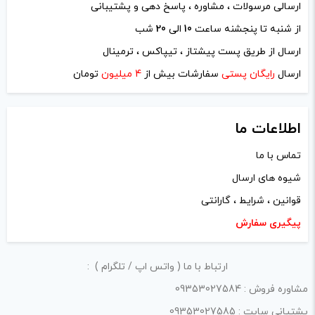
ارسالی مرسولات ، مشاوره ، پاسخ دهی و پشتیبانی
از شنبه تا پنجشنه ساعت
10
الی
20
شب
نام
*
ارسال از طریق پست پیشتاز ، تیپاکس ، ترمینال
ارسال
رایگان پستی
سفارشات بیش از
4 میلیون
تومان
ایمیل
*
اطلاعات ما
تماس با ما
شیوه های ارسال
ذخیره نام، ایمیل و وبسایت من در مرورگر برای زمانی که دوباره
قوانین ، شرایط ، گارانتی
دیدگاهی می‌نویسم.
پیگیری سفارش
لازم است محتوای ارسالی منطبق برعرف و شئونات جامعه و با
ارتباط با ما ( واتس اپ / تلگرام ) :
بیانی رسمی و عاری از لحن تند، تمسخرو توهین باشد.
مشاوره فروش : 09353027584
از ارسال لینک‌های سایت‌های دیگر و ارایه‌ی اطلاعات شخصی
پشتیانی سایت : 09353027585
خودتان مثل شماره تماس، ایمیل و آی‌دی شبکه‌های اجتماعی