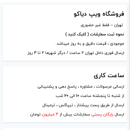
دیدگاه شما
*
فروشگاه ویپ دیاکو
تهران – فقط غیر حضوری
نحوه ثبت سفارشات ( کلیک کنید )
موجودی ، قیمت دقیق و به روز میباشد .
ارسال فوری داخل تهران 2 ساعت / دیگر شهرها 2 تا 4 روز
ساعت
کاری
ارسالی مرسولات ، مشاوره ، پاسخ دهی و پشتیبانی
از شنبه تا پنجشنه ساعت
10
الی
20
شب
نام
*
ارسال از طریق پست پیشتاز ، تیپاکس ، ترمینال
ارسال
رایگان پستی
سفارشات بیش از
4 میلیون
تومان
ایمیل
*