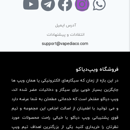
راهنمایی در این بخش خودداری کرده و سوالات خود را در بخش
«پرسش و پاسخ» مطرح کنید.
آدرس ایمیل
کیفیت ساخت:
انتقادات و پیشنهادات
کارایی:
support@vapediaco.com
امکانات و قابلیت ها:
ارزش خرید در برابر قیمت:
فروشگاه ویپ‌دیاکو
در این بازه از زمان که سیگارهای الکترونیکی یا همان ویپ ها
جایگزین بسیار خوبی برای سیگار و دخانیات مضر شده اند،
ویپ دیاکو مفتخر است که خدماتی مطمئن به شما عرضه دارد
و می توانید با اطمینان از اصالت اجناس این مجموعه و تیم
قوی پشتیبانی ویپ دیاکو با خیالی راحت محصولات مورد
نظرتان را خریداری کنید یکی از بزرگترین اهداف تیم ویپ