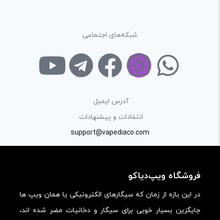
–
پاسخ
با تبدیل همه اتومایزر ها قابل نصبه ،
شبکه‌های اجتماعی
در حال حاضر ما چیزی نداریم برای
سالت
همچنین اتومایزری که میگید وجود
نداره یا شرکتی ، یا دست ساز…
آدرس ایمیل
انتقادات و پیشنهادات
دیدگاه خود را بنویسید
support@vapediaco.com
نشانی ایمیل شما منتشر نخواهد شد.
بخش‌های موردنیاز
علامت‌گذاری شده‌اند
*
فروشگاه ویپ‌دیاکو
امتیاز شما
*
در این بازه از زمان که سیگارهای الکترونیکی یا همان ویپ ها
جایگزین بسیار خوبی برای سیگار و دخانیات مضر شده اند،