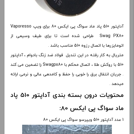
آداپتور 510 پاد ماد سواگ پی ایکس 80 برای ویپ Vaporesso
Swag PX80 طراحی شده است تا برای طیف وسیعی از
اتومایزرها با اتصال رزوه 510 مناسب باشد .
متریال به کار رفته در این تندیل فولاد ضد زنگ بادوام ، آداپتور
510 با روکش طلا ، اتصال محکم با Swagpx80 را تضمین می کند
. جریان انتقال برق را خوبی را حفظ و کامدهی عالی و نرمی ارائه
میدهد .
محتویات درون بسته بندی آداپتور 510 پاد
ماد سواگ پی ایکس 80:
1 عدد آداپتور 510 ویپرسو سواگ پی ایکس 80