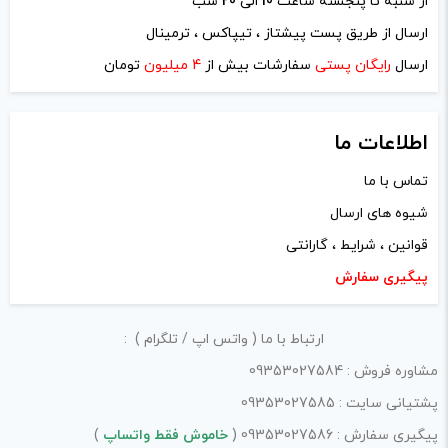
از شنبه تا پنجشنه ساعت
10
الی
20
شب
–
پاسخ
ارسال از طریق پست پیشتاز ، تیپاکس ، ترمینال
تا سایز 24
ارسال
رایگان پستی
سفارشات بیش از
4 میلیون
تومان
اطلاعات ما
5
عمو مهدی
–
فروردین 30, 1403
–
پاسخ
تماس با ما
برای swag px80 برای مصرف سالت چه
شیوه های ارسال
اتومایزری پیشنهاد میشه؟
قوانین ، شرایط ، گارانتی
و سوال دوم اینکه چه اتومایزری هست که روی
پیگیری سفارش
این دستگاه نصب بشه و اینکه هم کویل شرکتی
بشه روش نصب کرد و هم کویل دست ساز؟
ارتباط با ما ( واتس اپ / تلگرام ) :
لطفاً جواب بدید ممنونم
مشاوره فروش : 09353027584
پشتیانی سایت : 09353027585
ادمین ویپ دیاکو
–
فروردین 30, 1403
پیگیری سفارش : 09353027586 (
خاموش فقط واتساپ
)