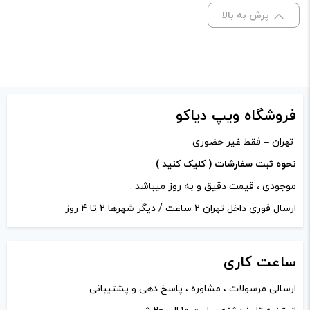
پرش به بالا
اخه شبیه اداپتور شرکت وپوو هم هست
ادمین ویپ دیاکو
–
اردیبهشت 18, 1402
–
پاسخ
فروشگاه ویپ دیاکو
سلام خیر
تهران – فقط غیر حضوری
نحوه ثبت سفارشات ( کلیک کنید )
5
محمد
–
اردیبهشت 14, 1402
–
پاسخ
موجودی ، قیمت دقیق و به روز میباشد .
ارسال فوری داخل تهران 2 ساعت / دیگر شهرها 2 تا 4 روز
اینو‌بخریم بعد روی سواگ پی ایکس هشتاد
همه اتومایزر ها رو میشه نصب کرد به درب
باتری گیر نمیکنه؟
ساعت
کاری
ارسالی مرسولات ، مشاوره ، پاسخ دهی و پشتیبانی
ادمین ویپ دیاکو
–
اردیبهشت 18, 1402