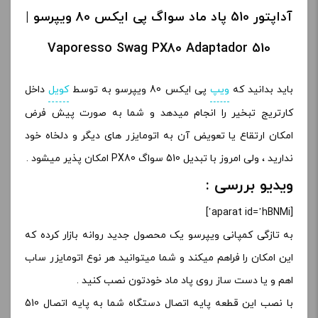
آداپتور 510 پاد ماد سواگ پی ایکس 80 ویپرسو |
Vaporesso Swag PX80 Adaptador 510
باید بدانید که
ویپ
پی ایکس 80 ویپرسو به توسط
کویل
داخل
کارتریج تبخیر را انجام میدهد و شما به صورت پیش فرض
امکان ارتقاع یا تعویض آن به اتومایزر های دیگر و دلخاه خود
ندارید ، ولی امروز با تبدیل 510 سواگ PX80 امکان پذیر میشود .
ویدیو بررسی :
[aparat id=’hBNMi’]
به تازگی کمپانی ویپرسو یک محصول جدید روانه بازار کرده که
این امکان را فراهم میکند و شما میتوانید هر نوع اتومایزر ساب
اهم و یا دست ساز روی پاد ماد خودتون نصب کنید .
با نصب این قطعه پایه اتصال دستگاه شما به پایه اتصال 510