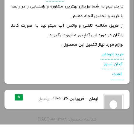
تا بتوانیم به شما عزیزان بهترین مشاوره و راهنمایی را در رابطه
با خرید و تحقیق انجام دهیم .
از طریق مکالمه تلفنی و واتس آپ میتوانید به صورت کاملا
رایگان در مورد این آداپتور مشورت بگیرید .
لوازم مورد نیاز تکمیل این محصول :
خرید اتومایر
کتان نسوز
المنت
5
ایمان
–
فروردین 26, 1402
–
پاسخ
سلام وقت بخیر.
شناسه محصول: DIACO-0022908
ایا این اداپتور به دراگ x شرکت وپوو هم
میخوره.