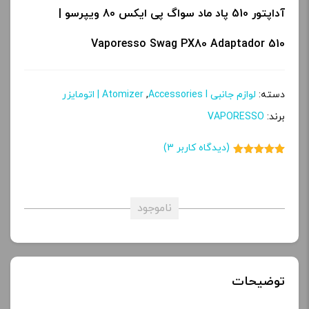
آداپتور 510 پاد ماد سواگ پی ایکس 80 ویپرسو |
Vaporesso Swag PX80 Adaptador 510
دسته:
لوازم جانبی Accessories l
,
Atomizer | اتومایزر
برند:
VAPORESSO
(دیدگاه کاربر
3
)
3
امتیاز
5.00
از 5 امتیاز
مشتری
ناموجود
توضیحات