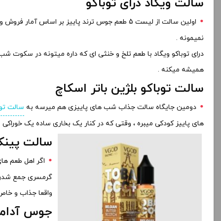
سالت ویگاد درای توباکو
اولین سالت از لیست 5 طعم جوس ترند پاییز بر اساس آمار فروش و انتخاب شما تعلق میگیره به
نمیمونه .
درای توباکو ویگاد با طعم تلخ و خنثی ای که داره میتونه در سکوت شب
همیشه میکنه .
سالت توباکو بلژین باتر اسکاچ
دومین جایگاه سالت جذاب شب های پاییزی هم میرسه به
سالت توب
های پاییز کودکی میبره ، وقتی که در کنار یک بخاری ساده یک خوراک
سالت پینک
اگر اهل طعم ها
گرمسری جمع شدن تا
واقعا جذاب و خاص
جوس آدام