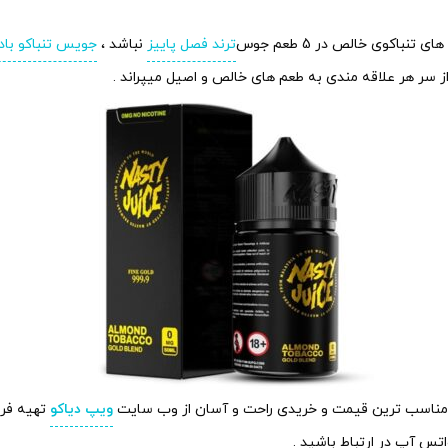
کوی خالص در 5 طعم جوس
ترند فصل پاییز
نباشد ،
جویس تنباکو باد
 سر هر علاقه مندی به طعم های خالص و اصیل میپراند .
 با مناسب ترین قیمت و خریدی راحت و آسان از وب سایت
ویپ دیاکو
تهیه فرم
تس آپ در ارتباط باشید .