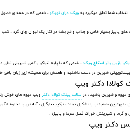
ویگاد درای توباکو
، طعمی که در همه ی فصول جذ
 های پاییز بسیار خاص و جذاب واقع بشه در کنار یک لیوان چای گرم ، شب شم
اکو بلژین باتر اسکاچ ویگاد
، طعمی که با پایه تنباکو و کمی شیرینی تافی دق
ی بیسکوییتی شیرین در دست داشتیم و طعمش برای همیشه زیر زبان باقی خوا
 کولادا دکتر ویپ
ی میوه و شیرین باشید ، در
سالت پینک کولادا دکتر
ویپ میوه های خوش رنگ
 بهترین طعم دنیا را تشکیل دهند ، ترکیب نارگیل ، آناناس با مخلوط انگو
 و گرما و شیرینش خوراک فصل سرما و پاییزه .
س دکتر ویپ