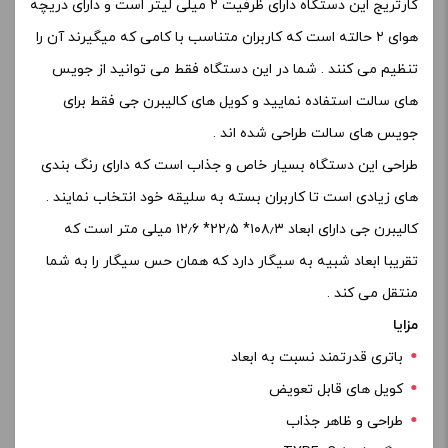
۲۰۲۱ است که در طراحی آن از چرم برای زیبایی بیشتر استفاده
شده است . برند ووپوو در تولید پاد ماد ها تبحر بالایی دارد که
درگ اس یکی از محصولات موفق این کمپانی است . این دستگاه
دارای چیپست فوق پیشرفته GENE.TT است که امکان تنظیم وات
و ولتاژ و …را دارد . یکی از امکانات خوب این دستگاه کام دهی به
هر دو صورت اتومات و دستی است که شما می توانید آن را به
هر صورتی که دوست دارید تنظیم نمایید .
منبع تغدیه این دستگاه یک باتری داخلی ۲۵۰۰ میلی آمپر است
که یک باتری بسیار قدرتمند است . میزان توان خروجی درگ اس
۶۰ وات است . کارتریج این دستگاه دارای ظرفیت ۴٫۵ میلی لیتر
است و دارای اتصال مغناطیسی می باشد . این دستگاه با کویل
های PNP سازگاری دارد و می توانید با تهیه کویل در مقاومت های
مختلف هم از جویس های سالت و هم جویس های معمولی
استفاده نمایید .