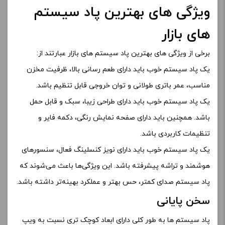
توانید تمام سوال ها و پرسش های خود را از تیم
ویپ دیاکو
در
مورد پاد سیستم ها و … بپرسید.
مطالب پرطرفدار ویپ دیاکو:
تشخیص اصالت سالت رایپ ویپز 2025
تفاوت پاد و سیگار سنتی، آیا پاد واقعاً “ضرر کمتری” دارد؟
از کجا و کدام کشور ویپ بخریم ؟
مقایسه و بررسی خانواده اسموک نورد Smok Nord
0
دیدگاه‌های نوشته