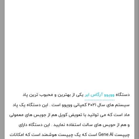
سیستم های سال ۲۰۲۱ کمپانی ووپوو است . این دستگاه یک پاد
ماد است که می توانید با تعویض کویل هم از جویس های معمولی
و هم از حویس های سالت استفاده نمایید . این دستگاه دارای
چیپست Gene.AI است که یک چیپست هوشمند است که امکانات
زیادی را برای کاربر فراهم میکند از قبیل تغییرات وات و ولتاژو و
شمارش تعداد کام و …
منبع تغذیه این دستگاه یک باتری داخلی ۹۰۰ میلی آمپر ساعتی
است که می تواند تقریبا یک روز کامل شارژ نگه دارد . حداکثر
قدرت این دستگاه ۲۵ وات است که این میزان از قدرت بیشتر
برای پاد سیستم بهتر است اما شما میتوانید از قابلیت ویپ این
دستگاه نیز استفاده نمایید .
ابعاد این دستگاه ۱۹٫۳*۳۱٫۴*۹۵٫۳ میلی متر است و دارای صفحه
نمایش ۰٫۵۴ اینچ OLED می باشد که ظاهری مدرن و شیکی دارد
که نظر تمام کاربران را به خود جلب می کند .