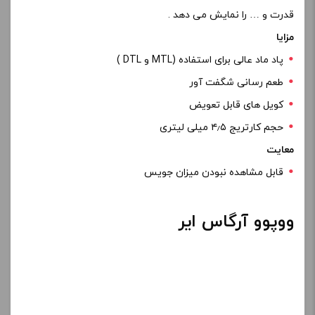
قدرت و … را نمایش می دهد .
مزایا
پاد ماد عالی برای استفاده (MTL و DTL )
طعم رسانی شگفت آور
کویل های قابل تعویض
حجم کارتریج ۴٫۵ میلی لیتری
معایت
قابل مشاهده نبودن میزان جویس
ووپوو آرگاس ایر
دستگاه
ووپوو آرگاس ایر
یکی از بهترین و محبوب ترین پاد