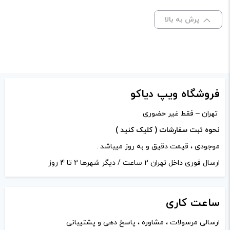
قوانین ، شرایط ، گارانتی
پیگیری سفارش
ارتباط با ما ( واتس اپ / تلگرام ) :
مشاوره فروش : 09353027584
پشتیانی سایت : 09353027585
پیگیری سفارش : 09353027586 (
خاموش فقط واتساپ
)
شبکه‌های اجتماعی
آدرس ایمیل