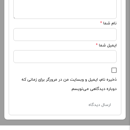
نحوه ثبت سفارشات ( کلیک کنید )
موجودی ، قیمت دقیق و به روز میباشد .
ارسال فوری داخل تهران 2 ساعت / دیگر شهرها 2 تا 4 روز
ساعت
کاری
ارسالی مرسولات ، مشاوره ، پاسخ دهی و پشتیبانی
از شنبه تا پنجشنه ساعت
10
الی
20
شب
ارسال از طریق پست پیشتاز ، تیپاکس ، ترمینال
ارسال
رایگان پستی
سفارشات بیش از
4 میلیون
تومان
اطلاعات ما
تماس با ما
شیوه های ارسال