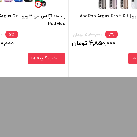
+
-
پاد ماد آرگاس جی 3 و
PodMod
فزودن به سبد خرید
افزودن به سبد خرید
7%
5,200,000 تومان
5%
000
4,850,000 تومان
4,980,000
کپی
ها
انتخاب گزینه ها
رنگ:
رنگ:
White
black carbon fiber
Spray Black
Mos Green
صاف
سبد خرید و نمایش قیمت ، گزینه