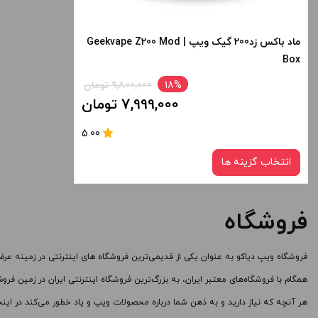
های محصول را از کادر بالا انتخاب کنید.
های محصول را از
+
-
+
ماد باکس زد200 گیک ویپ | Geekvape Z200 Mod
Box
افزودن به سبد خرید
ا
18%
9,800,000 تومان
7,999,000 تومان
کپی
5.00
انتخاب گزینه ها
فروشگاه
رنگ:
BLACK
فروشگاه
ویپ دیاکو
به عنوان یکی از قدیمی‌ترین فروشگاه های اینترنتی در زمینه ع
صاف
همگام با فروشگاه‌های معتبر ایران، به بزرگ‌ترین فروشگاه اینترنتی ایران در زمین 
برای فعال شدن سبد خرید و نمایش قیمت ، گزینه
هر آنچه که نیاز دارید و به ذهن شما درباره محصولات ویپ و پاد خطور می‌کند در اینجا