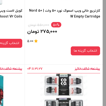
کارتریج خالی ویپ اسموک نورد 50 وات | Nord 50
Boost V2 Coils
W Empty Cartridge
50%
550,000 تومان
275,000 تومان
5.00
انتخاب گزینه 
انتخاب گزینه ها
04
:
11
:
31
:
27
نوع کویل :
LP2
0.2 اهم
صاف
برای فعال شدن سبد خرید و نمایش قیمت ، گزینه
برای فعال شدن 