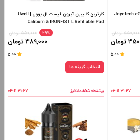
ویتک ای گریپ مینی | Joyetech eGrip
کارتریج کالیبرن آیرون فیست ال یوول | Uwell
Caliburn & IRONFIST L Refillable Pod
550,000 تومان
29%
550,000 تومان
3 تومان
389,000 تومان
5.00
5.00
انتخاب گزینه ها
04
:
11
:
31
:
27
04
:
11
:
31
:
27
نوع کویل :
0.8 اهم
1.2 اهم
برای فعال شدن سبد خرید و نمایش قیمت ، گزینه