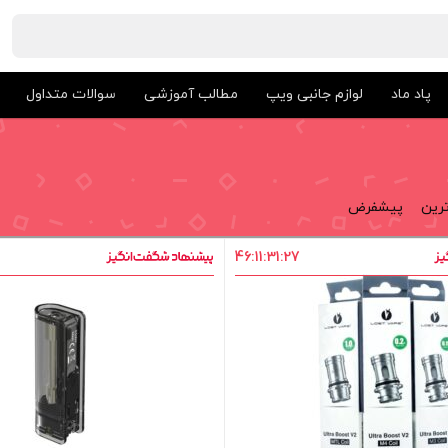
پاد ماد
لوازم جانبی ویپ
مطالب آموزشی
سوالات متداول
ترین
پیشفرض
46
:
11
:
31
:
27