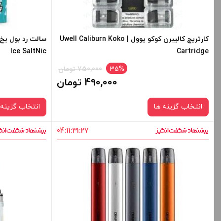
های محصول را از کادر بالا انتخاب کنید.
های محصول را از
+
-
+
کارتریج کالیبرن کوکو یوول | Uwell Caliburn Koko
Ice SaltNic
Cartridge
افزودن به سبد خرید
ا
35%
750,000 تومان
490,000 تومان
کپی
انتخاب گزینه ها
انتخاب گزینه 
04
:
11
:
31
:
27
نوع کویل :
1.4 اهم
30 میلی گرم
صاف
برای فعال شدن سبد خرید و نمایش قیمت ، گزینه
برای فعال شدن 
های محصول را از کادر بالا انتخاب کنید.
های محصول را از