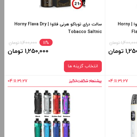
های محصول را از کادر بالا انتخاب کنید.
-
+
سالت وانیل کاستارد توباکو هرنی فلاوا | Horny
سالت درای توباکو هرنی فلاوا | Horny Flava Dry
Tobacco Saltnic
Fl
افزودن به سبد خرید
1,400,00 تومان
11%
1,400,000 تومان
1 تومان
1,250,000 تومان
کپی
انتخاب گزینه ها
04
:
11
:
31
:
27
04
:
11
:
31
:
27
نیکوتین:
35 میلی‌ گرم
صاف
قیمت ، گزینه
برای فعال شدن سبد خرید و نمایش قیمت ، گزینه
ید.
های محصول را از کادر بالا انتخاب کنید.