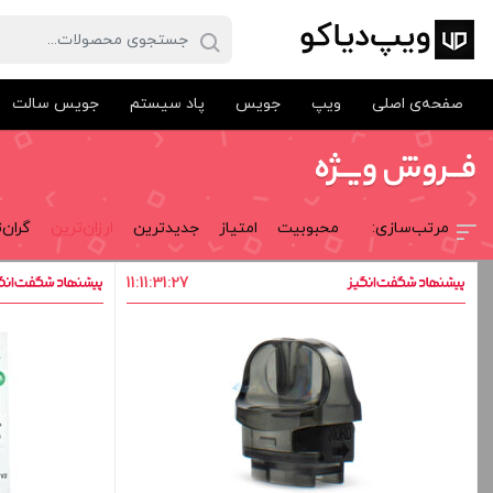
صفحه‌ی اصلی
ویپ
جویس
پاد سیستم
جویس سالت
محبوبیت
امتیاز
جدیدترین
ارزان‌ترین
گران‌
11
:
11
:
31
:
27