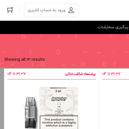
ورود به حساب کاربری
پیگیری سفارشات
Showing all 13 results
04
:
11
:
31
:
27
04
:
11
:
31
:
27