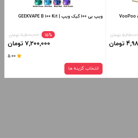
-
+
-
پو | VooPoo Argus G3
ویپ بی 100 گیک ویپ | GEEKVAPE B 100 Kit
افزودن به سبد خرید
5,250, تومان
15%
8,500,000 تومان
 تومان
7,200,000 تومان
کپی
کپی
5.00
انتخاب گزینه ها
رنگ:
BLACK
Diamond 
صاف
برای فعال شدن سبد خرید و نمایش قیمت ، گزینه