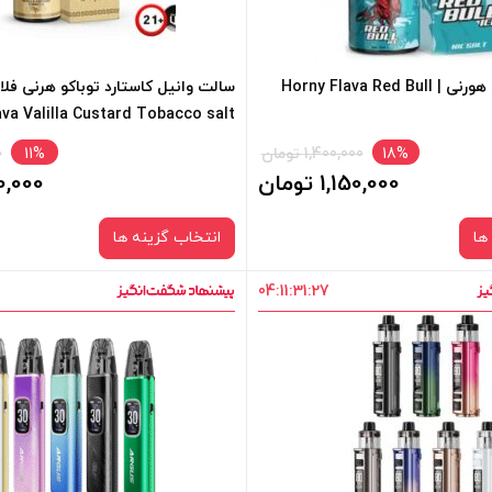
 کادر بالا انتخاب کنید.
-
سالت رد بول یخ هورنی | Horny Flava Red Bull
ava Valilla Custard Tobacco salt
فزودن به سبد خرید
18%
1,400,000 تومان
11%
0
1,150,000 تومان
,250,000
کپی
ها
انتخاب گزینه ها
04
:
11
:
31
:
27
نیکوتین:
نیکوتین:
50 میلی گرم
30 میلی گرم
50 میلی گرم
سبد خرید و نمایش قیمت ، گزینه
برای فعال شدن سبد خرید و نمایش 
 کادر بالا انتخاب کنید.
های محصول را از کادر بالا انتخاب کن