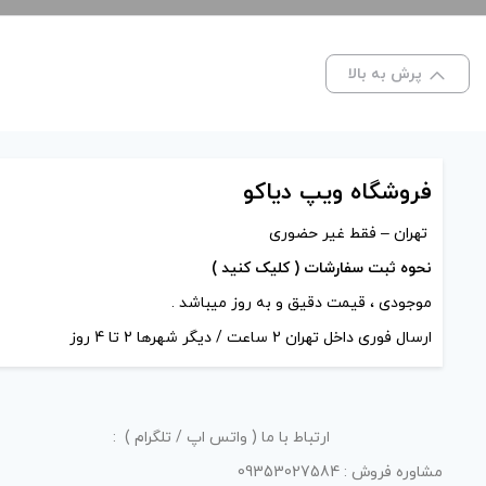
های محصول را از کادر بالا انتخاب کنید.
-
+
پرش به بالا
افزودن به سبد خرید
فروشگاه ویپ دیاکو
کپی
تهران – فقط غیر حضوری
نحوه ثبت سفارشات ( کلیک کنید )
موجودی ، قیمت دقیق و به روز میباشد .
ارسال فوری داخل تهران 2 ساعت / دیگر شهرها 2 تا 4 روز
ارتباط با ما ( واتس اپ / تلگرام ) :
مشاوره فروش : 09353027584