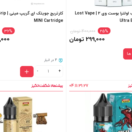
کویل لاست ویپ اولترا بوست وی 2 | Lost Vape
کارتریج ج
MINI Cartridge
Ultra 
25%
400,000 تومان
36%
299,000 تومان
50,000
ها
4 در انبار
-
+
04
:
11
:
31
:
27
نوع کویل :
0.3 اهم
0.15 اهم
سبد خرید و نمایش قیمت ، گزینه