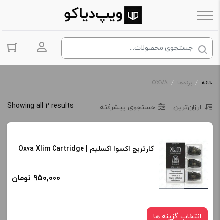
ورود به حس
خانه
/
برندها
/
OXVA
Showing all 2 results
ارزان‌ترین
جستجوی پیشرفته
کارتریج اکسوا اکسلیم | Oxva Xlim Cartridge
950,000 تومان
انتخاب گزینه ها