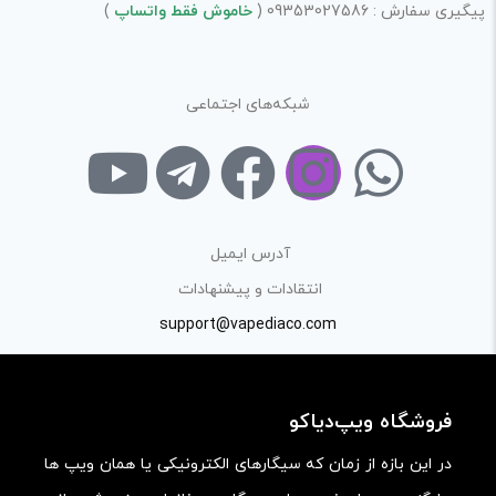
پیگیری سفارش : 09353027586 (
خاموش فقط واتساپ
)
شبکه‌های اجتماعی
آدرس ایمیل
انتقادات و پیشنهادات
support@vapediaco.com
فروشگاه ویپ‌دیاکو
در این بازه از زمان که سیگارهای الکترونیکی یا همان ویپ ها