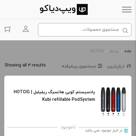
ورود به حس
خانه
/
برندها
/
HOTCIG
Showing all 4 results
ارزان‌ترین
جستجوی پیشرفته
پادسیستم کوبی هاتسیگ ریفیلبل | HOTCIG
Kubi refillable PodSystem
ناموجود
در انبار موجود نمی باشد