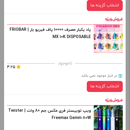
انتخاب گزینه ها
پاد یکبار مصرف 10000 پاف فیریو بار | FRIOBAR
رنگ:
MX 10K DISPOSABLE
برای فعال شدن سبد خرید و نمایش قیمت ، گزینه های محصول را
ناموجود
4.25
از کادر بالا انتخاب کنید.
در انبار موجود نمی باشد
-
+
انتخاب گزینه ها
افزودن به سبد خرید
ویپ توییستر فری مکس جم 80 وات | Twister
طعم:
کپی
Freemax Gemm 80W
صاف