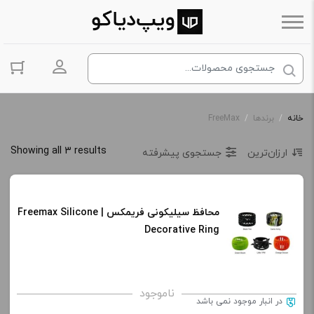
ورود به حس
خانه
/
برندها
/
FreeMax
Showing all 3 results
ارزان‌ترین
جستجوی پیشرفته
محافظ سیلیکونی فریمکس | Freemax Silicone
Decorative Ring
ناموجود
در انبار موجود نمی باشد