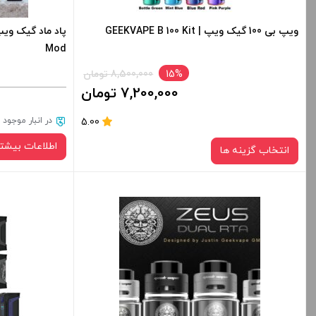
+
-
+
ویپ بی 100 گیک ویپ | GEEKVAPE B 100 Kit
Mod
افزودن به سبد خرید
ا
15%
8,500,000 تومان
7,200,000 تومان
کپی
در انبار موجود
5.00
اطلاعات بیشتر
انتخاب گزینه ها
در حال حاضر این 
رنگ:
دسترس نمی باشد
BLACK
صاف
برای فعال شدن سبد خرید و نمایش قیمت ، گزینه
های محصول را از کادر بالا انتخاب کنید.