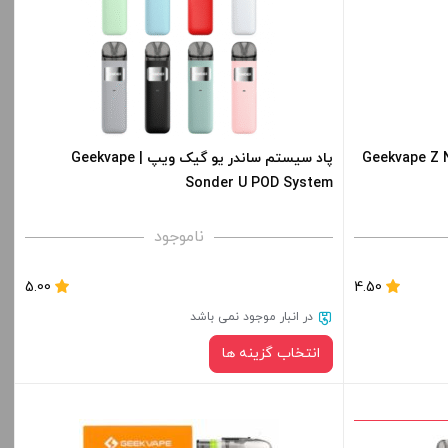
صاف
برای فعال شدن سبد خرید و نمایش قیمت ، گزینه
های محصول را از کادر بالا انتخاب کنید.
-
+
و 2 گیک ویپ | Geekvape Z Nano 2
پاد سیستم ساندر یو گیک ویپ | Geekvape
Sonder U POD System
افزودن به سبد خرید
ناموجود
کپی
5.00
4.50
در انبار موجود نمی باشد
انتخاب گزینه ها
رنگ: