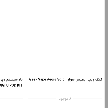
رنگ:
صاف
برای فعال شدن سبد خرید و نمایش قیمت ، گزینه
برای فعال شدن 
های محصول را از کادر بالا انتخاب کنید.
های محصول را از
+
-
+
افزودن به سبد خرید
ا
کپی
گیک ویپ ایجیس سولو | Geek Vape Aegis Solo
DIGI U POD KIT
ناموجود