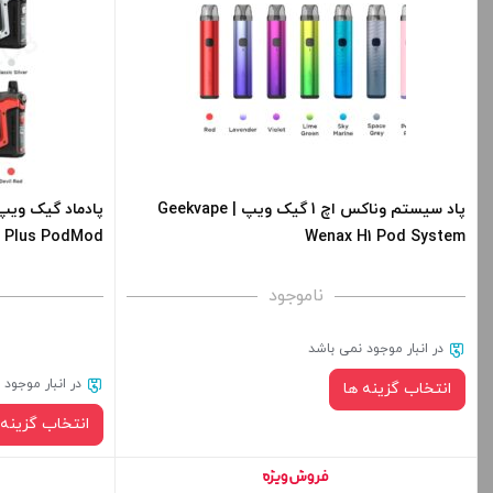
صاف
برای فعال شدن سبد خرید و نمایش قیمت ، گزینه
برای فعال شدن 
های محصول را از کادر بالا انتخاب کنید.
های محصول را از
+
-
+
پاد سیستم وناکس اچ 1 گیک ویپ | Geekvape
t Plus PodMod
Wenax H1 Pod System
افزودن به سبد خرید
ا
ناموجود
کپی
در انبار موجود نمی باشد
در انبار موجود
انتخاب گزینه ها
انتخاب گزینه 