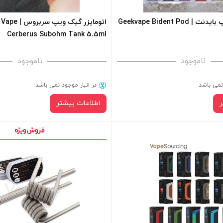
+
-
پاد ماد گیک ویپ بایدنت | Geekvape Bident Pod
اتومایزر گیک ویپ س
Cerberus Subohm Tank 5.5ml
فزودن به سبد خرید
افزودن به سبد خرید
ناموجود
ناموجود
کپی
 نمی باشد
در انبار موجود نمی باشد
اطلاعات بیشتر
محصول در انبار موجود نیست و در
.
کپی