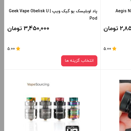
س نانو گیک ویپ | Aegis Nano
پاد اوبلیسک یو گیک ویپ | Geek Vape Obelisk U
Pod
 تومان
3,450,000 تومان
5.00
5.00
انتخاب گزینه ها
رنگ:
sky Blue
صاف
قیمت ، گزینه
برای فعال شدن سبد خرید و نمایش قیمت ، گزینه
ید.
های محصول را از کادر بالا انتخاب کنید.