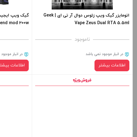
-
+
اتومایزر گیک ویپ زئوس دوال آر تی ای | Geek
gend mod 200w
Vape Zeus Dual RTA 5.5ml
افزودن به سبد خرید
ناموجود
کپی
در انبار موجود نمی باشد
در انبار موجود
اطلاعات بیشتر
اطلاعات بیشتر