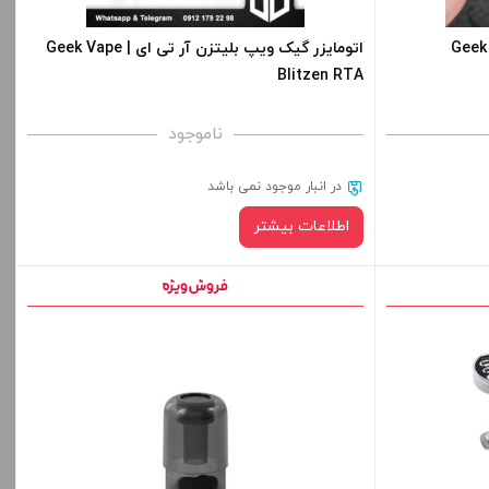
-
+
-
ربروس | Geek Vape
اتومایزر گیک ویپ بلیتزن آر تی ای | Geek Vape
Blitzen RTA
افزودن به سبد خرید
ناموجود
کپی
کپی
در انبار موجود نمی باشد
اطلاعات بیشتر