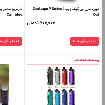
کویل سری پی گیک ویپ | Geekvape P Series
Cartridge
Coil
600,000 تومان
انتخاب گزینه ها
انتخاب گزینه 
نوع کویل :
0.4 اهم
0.15 اهم
صاف
برای فعال شدن سبد خرید و نمایش قیمت ، گزینه
برای فعال شدن 
های محصول را از کادر بالا انتخاب کنید.
های محصول را از