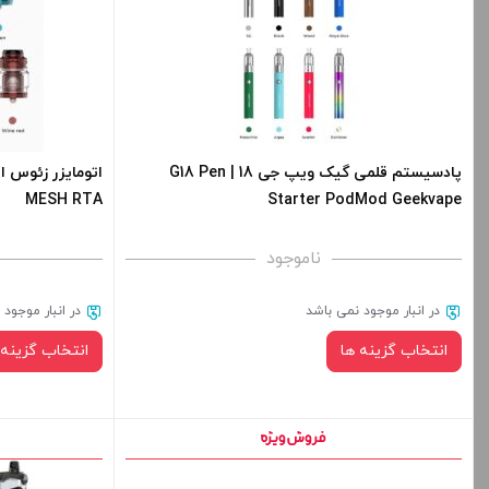
برای فعال شدن 
های محصول را از
+
پادسیستم قلمی گیک ویپ جی 18 | G18 Pen
MESH RTA
Starter PodMod Geekvape
ا
ناموجود
در انبار موجود نمی باشد
در انبار موجود
انتخاب گزینه ها
انتخاب گزینه 
رنگ: