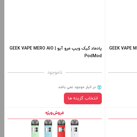
-
کپی
ار گیک ویپ مینی وی 2 | GEEK VAPE MINI
پادماد گیک ویپ مرو آیو | GEEK VAPE MERO AIO
PodMod
ناموجود
در انبار موجود نمی باشد
انتخاب گزینه ها
رنگ: