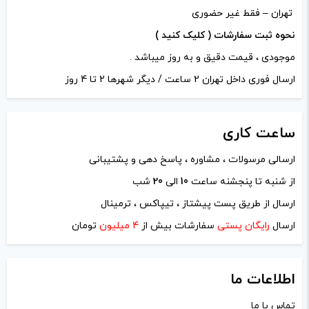
تهران – فقط غیر حضوری
آخرین بروزرسانی
آخرین بروزرسانی
نحوه ثبت سفارشات ( کلیک کنید )
قیمت: 2 ساعت پیش
قیمت: 7 ساعت پیش
موجودی ، قیمت دقیق و به روز میباشد .
تمامی قیمت ها بروز
تمامی قیمت ها بروز
ارسال فوری داخل تهران 2 ساعت / دیگر شهرها 2 تا 4 روز
هستند.
هستند.
ساعت
کاری
-
+
-
+
ارسالی مرسولات ، مشاوره ، پاسخ دهی و پشتیبانی
افزودن به سبد خرید
افزودن به سبد خرید
نام
*
از شنبه تا پنجشنه ساعت
10
الی
20
شب
ارسال از طریق پست پیشتاز ، تیپاکس ، ترمینال
ک
ک
ارسال
رایگان پستی
سفارشات بیش از
4 میلیون
تومان
ایمیل
*
پ
پ
ی
ی
اطلاعات ما
تماس با ما