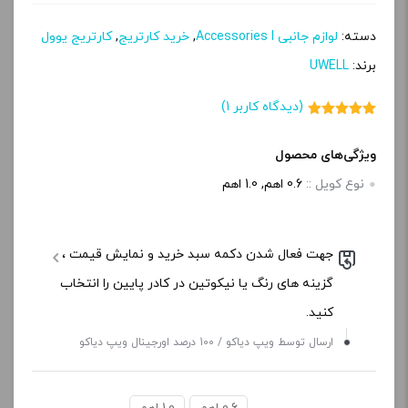
دسته:
لوازم جانبی Accessories l
,
خرید کارتریج
,
کارتریج یوول
برند:
UWELL
(دیدگاه کاربر
1
)
1
امتیاز
5.00
از 5 امتیاز
مشتری
ویژگی‌های محصول
نوع کویل ::
0.6 اهم, 1.0 اهم
جهت فعال شدن دکمه سبد خرید و نمایش قیمت ،
گزینه های رنگ یا نیکوتین در کادر پایین را انتخاب
کنید.
ارسال توسط ویپ دیاکو / 100 درصد اورجینال ویپ دیاکو