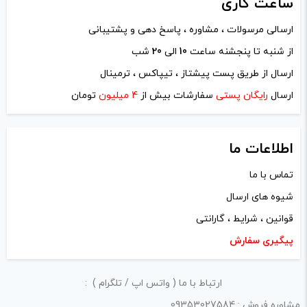
ساعت
کاری
ارسالی مرسولات ، مشاوره ، پاسخ دهی و پشتیبانی
از شنبه تا پنجشنه ساعت
10
الی
20
شب
نام
*
ارسال از طریق پست پیشتاز ، تیپاکس ، ترمینال
ارسال
رایگان پستی
سفارشات بیش از
4 میلیون
تومان
ایمیل
*
اطلاعات ما
تماس با ما
شیوه های ارسال
ذخیره نام، ایمیل و وبسایت من در مرورگر برای زمانی که دوباره
قوانین ، شرایط ، گارانتی
دیدگاهی می‌نویسم.
پیگیری سفارش
لازم است محتوای ارسالی منطبق برعرف و شئونات جامعه و با
ارتباط با ما ( واتس اپ / تلگرام ) :
بیانی رسمی و عاری از لحن تند، تمسخرو توهین باشد.
مشاوره فروش : 09353027584
از ارسال لینک‌های سایت‌های دیگر و ارایه‌ی اطلاعات شخصی