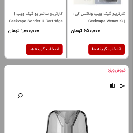
کارتریج گیک ویپ وناکس کی ۱
کارتریج ساندر یو گیک ویپ |
Geekvape Sonder U Cartridge
| Geekvape Wenax K1
Cartridge
650,000 تومان
1,000,000 تومان
انتخاب گزینه ها
انتخاب گزینه ها
در حال حاضر این محصول در انبار
نوع کویل :
موجود نیست و در دسترس نمی
1.1 اهم
باشد.
صاف
برای فعال شدن سبد خرید و
ک
نمایش قیمت ، گزینه های
پ
محصول را از کادر بالا انتخاب
ی