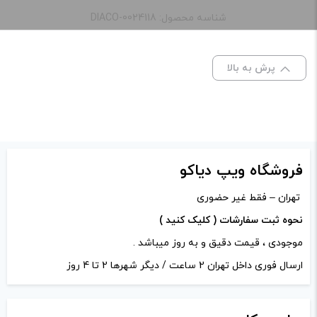
“کارتریج پاد وناکس اچ 1 گیک ویپ | Wenax H1
شناسه محصول: DIACO-0024118
Cartridge GeekVape”
نشانی ایمیل شما منتشر نخواهد شد.
بخش‌های موردنیاز
پرش به بالا
علامت‌گذاری شده‌اند
*
امتیاز شما
*
دیدگاه شما
*
فروشگاه ویپ دیاکو
تهران – فقط غیر حضوری
نحوه ثبت سفارشات ( کلیک کنید )
موجودی ، قیمت دقیق و به روز میباشد .
ارسال فوری داخل تهران 2 ساعت / دیگر شهرها 2 تا 4 روز