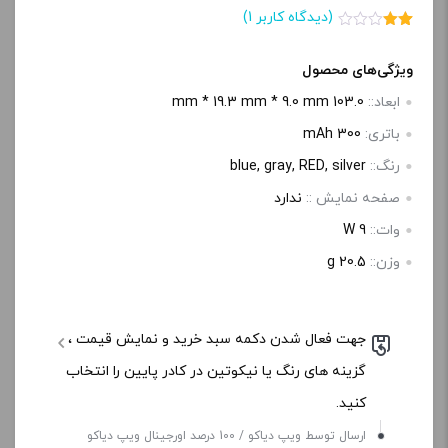
(دیدگاه کاربر
1
)
1
امتیاز
2.00
از 5
ویژگی‌های محصول
امتیاز
مشتری
ابعاد::
103.0 mm * 19.3 mm * 9.0 mm
باتری:
300 mAh
رنگ::
blue, gray, RED, silver
صفحه‌ نمایش ::
ندارد
وات::
9 W
وزن::
20.5 g
جهت فعال شدن دکمه سبد خرید و نمایش قیمت ،
گزینه های رنگ یا نیکوتین در کادر پایین را انتخاب
کنید.
ارسال توسط ویپ دیاکو / 100 درصد اورجینال ویپ دیاکو