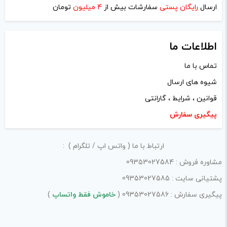
لازم است محتوای ارسالی منطبق برعرف و شئونات جامعه و با
ارسال
رایگان پستی
سفارشات بیش از
4 میلیون
تومان
پ
بیانی رسمی و عاری از لحن تند، تمسخرو توهین باشد.
ک
ی
از ارسال لینک‌های سایت‌های دیگر و ارایه‌ی اطلاعات شخصی
پ
اطلاعات ما
خودتان مثل شماره تماس، ایمیل و آی‌دی شبکه‌های اجتماعی
ی
تماس با ما
پرهیز کنید.
شیوه های ارسال
در نظر داشته باشید هدف نهایی از ارائه‌ی نظر درباره‌ی کالا
قوانین ، شرایط ، گارانتی
ارائه‌ی اطلاعات مشخص و دقیق برای راهنمایی سایر کاربران در
پیگیری سفارش
فرآیند خرید یک محصول توسط ایشان است.
با توجه به ساختار بخش نظرات، از پرسیدن سوال یا درخواست
ارتباط با ما ( واتس اپ / تلگرام ) :
راهنمایی در این بخش خودداری کرده و سوالات خود را در بخش
مشاوره فروش : 09353027584
«پرسش و پاسخ» مطرح کنید.
پشتیانی سایت : 09353027585
کیفیت ساخت:
پیگیری سفارش : 09353027586 (
خاموش فقط واتساپ
)
کارایی: