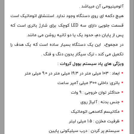
آلومینیومی آن میباشد .
هیچ دکمه ای روی دستگاه وجود ندارد. استنشاق اتوماتیک است
قسمت جلویی دارای سه LED کوچک برای شارژ باتری است که
پس از پایان دم، حدود یک یا دو ثانیه روشن می مانند.
در مجموع، این یک دستگاه بسیار ساده است که یک هدف را
تکمیل می کند ، ترک سیگار بدون دنگ و فنگ .
ویژگی های پاد سیستم یوول کروات :
ابعاد : 103 میلی متر در 19.3 میلی متر در 9.0 میلی متر
باتری: داخلی 300 میلی آمپر ساعت
حداکثر توان خروجی : 9 وات
جنس بدنه : آلیاژ روی
مکانیسم کامدهی اتوماتیک
ظرفیت مخزن : 1.5 میلی لیتر
سیستم پر کردن : درب سیلیکونی پایین