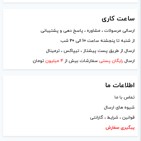
ساعت
کاری
ارسالی مرسولات ، مشاوره ، پاسخ دهی و پشتیبانی
از شنبه تا پنجشنه ساعت
10
الی
20
شب
نام
*
ارسال از طریق پست پیشتاز ، تیپاکس ، ترمینال
ارسال
رایگان پستی
سفارشات بیش از
4 میلیون
تومان
ایمیل
*
اطلاعات ما
تماس با ما
شیوه های ارسال
ذخیره نام، ایمیل و وبسایت من در مرورگر برای زمانی که دوباره
قوانین ، شرایط ، گارانتی
دیدگاهی می‌نویسم.
پیگیری سفارش
لازم است محتوای ارسالی منطبق برعرف و شئونات جامعه و با