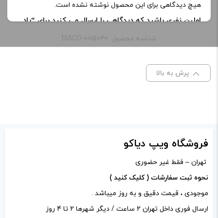
هیچ دیدگاهی برای این محصول نوشته نشده است.
اولین نفری باشید که دیدگاهی را ارسال می کنید برای “پاد
دینرلیدی نعناء یخ | Dinner Lady Pod Device Blue
شناسه محصول: DIACO-0015040
Menthol Disposable 1.5ml”
نشانی ایمیل شما منتشر نخواهد شد.
بخش‌های موردنیاز
پرش به بالا
علامت‌گذاری شده‌اند
*
امتیاز شما
*
دیدگاه شما
*
فروشگاه ویپ دیاکو
تهران – فقط غیر حضوری
نحوه ثبت سفارشات ( کلیک کنید )
موجودی ، قیمت دقیق و به روز میباشد .
ارسال فوری داخل تهران 2 ساعت / دیگر شهرها 2 تا 4 روز