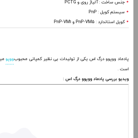
جنس ساخت : آلیاژ روی و PCTG
سیستم کویل : PnP
کویل استاندارد : PnP-VM5 و PnP-VM1
پادماد ووپوو درگ اس یکی از تولیدات بی نظیر کمپانی محبوب
ووپو
میب
است .
ویدیو بررسی پادماد ووپوو درگ اس :