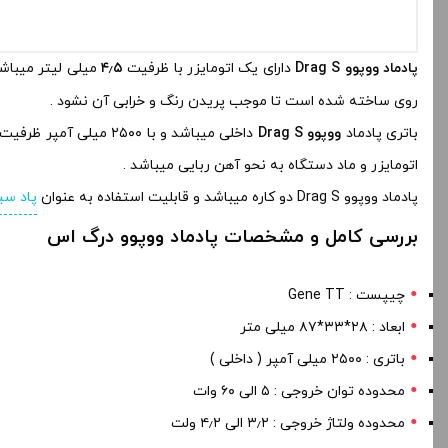
پادماد ووپوو Drag S
دارای یک اتومایزر با ظرفیت
۴٫۵
میلی لیتر میباشد
روی ساخته شده است تا موجب پریدن رنگ و خرابی آن نشود .
باتری پادماد
ووپوو Drag S
داخلی میباشد و با ۰۰
اتومایزر و ماد دستگاه به نحو آهن ربایی میباشد .
پادماد ووپوو Drag S دو کاره میباشد و قابلیت استفاده به عنوان
پاد س
بررسی کامل و مشخصات پادماد ووپوو درگ اس
چیپست : Gene TT
ابعاد : ۲۸*۳۳*۸۷ میلی متر
باتری : ۲۵۰۰ میلی آمپر ( داخلی )
محدوده توان خروجی : ۵ الی ۶۰ وات
محدوده ولتاژ خروجی : ۳٫۲ الی ۴٫۲ ولت