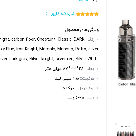
برند:
Voopoo
بالا انتخاب کنید.
(دیدگاه کاربر
2
)
2
امتیاز
5.00
آخرین بروزرسانی قیمت: 15
آخرین بروزرسانی قیمت: 11
از 5 امتیاز
مشتری
ویژگی‌های محصول
ساعت پیش
رنگ::
ight, carbon fiber, Chestunt, Classic, DARK
ستند.
تمامی قیمت ها بروز هستند.
xy Blue, Iron Knight, Marsala, Mashup, Retro, silver
-
+
-
ilver Dark gray, Silver knight, silver red, Silver White
ابعاد::
۲۸*۳۳*۸۷ میلی متر
رید
افزودن به سبد خرید
ظرفیت::
4.5 میلی لیتر
نوع کویل ::
دوکاره
کپ
کپ
وات::
5-60 وات
ی
ی