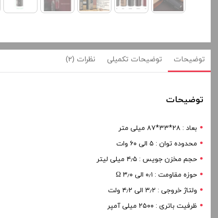
توضیحات
توضیحات تکمیلی
نظرات (2)
توضیحات
بعاد : ۲۸*۳۳*۸۷ میلی متر
محدوده توان : ۵ الی ۶۰ وات
حجم مخزن جویس : ۴٫۵ میلی لیتر
حوزه مقاومت : ۰٫۱ الی ۳٫۰ Ω
ولتاژ خروجی : ۳٫۲ الی ۴٫۲ ولت
ظرفیت باتری : ۲۵۰۰ میلی آمپر