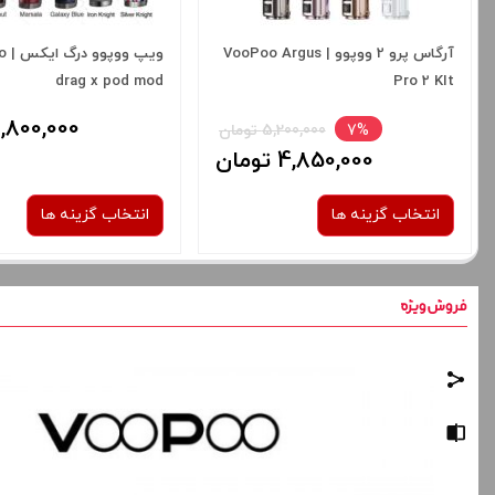
آرگاس پرو 2 ووپوو | VooPoo Argus
ویپ 
drag x pod mod
Pro 2 KIt
3,800,000 توم
7%
5,200,000 تومان
4,850,000 تومان
انتخاب گزینه ها
انتخاب گزینه ها
رنگ:
رنگ:
Marsala
Spray Black
صاف
برای فعال شدن سبد خرید و نمایش
برای فعال شدن سبد خرید
قیمت ، گزینه های محصول را از کادر
قیمت ، گزینه های محصول 