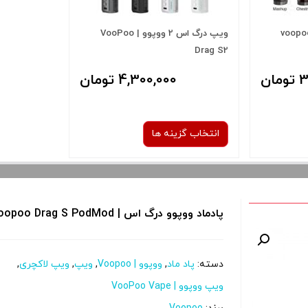
ووپوو درگ ایکس | voopoo
ویپ درگ اس 2 ووپوو | VooPoo
Drag S2
ان
4,300,000 تومان
انتخاب گزینه ها
رنگ:
پادماد ووپوو درگ اس | Voopoo Drag S PodMod
Gray Metal
صاف
دسته:
پاد ماد
,
ووپوو | Voopoo
,
ویپ
,
ویپ لاکچری
,
 و نمایش
برای فعال شدن سبد خرید و نمایش
ویپ ووپوو | VooPoo Vape
را از کادر
قیمت ، گزینه های محصول را از کادر