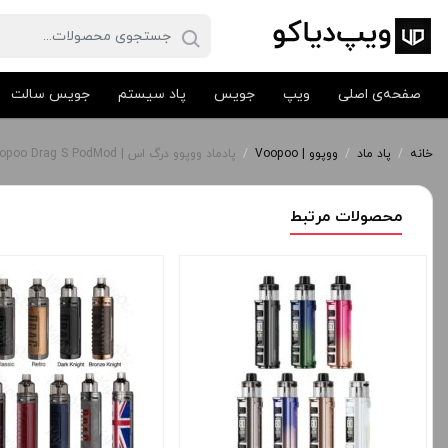
صفحه‌ی اصلی
ویپ
جویس
پاد سیستم
جویس سالت
خانه
/
پاد ماد
/
ووپوو | Voopoo
/
پادماد ووپوو درگ اس | Voopoo Drag S PodMod
محصولات مرتبط