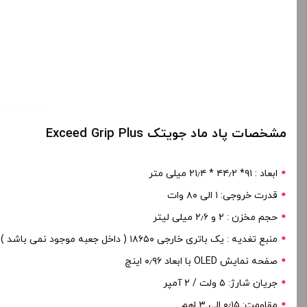
مشخصات پاد ماد جویتک Exceed Grip Plus
ابعاد : ۹۱* ۴۴٫۲ * ۲۱٫۴ میلی متر
قدرت خروجی: ۱ الی ۸۰ وات
حجم مخزن : ۲ و ۲٫۶ میلی لیتر
منبع تغدیه : یک باتری خارجی ۱۸۶۵۰ ( داخل جعبه موجود نمی باشد )
صفحه نمایش OLED با ابعاد ۰٫۹۶ اینچ
جریان شارژ: ۵ ولت / ۲ آمپر
مقاومت: ۰٫۱۵ الی ۳ اهم