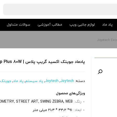
پاد ماد
لوازم جانبی ویپ
مطالب آموزشی
سوالات متداول
پادماد جویتک اکسید گریپ پلاس | Joyetech Exceed Grip Plus 80W
دسته:
Joytech
,
Joytech
,
پاد سیستم
,
پاد ماد
,
جویتک
ویژگی‌های محصول
رنگ::
EOMETRY, STREET ART, SWING ZEBRA, WEB
ابعاد::
۹۱* ۴۴٫۲ * ۲۱٫۴ میلی متر