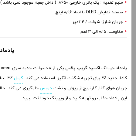
منبع تغدیه : یک باتری خارجی ۱۸۶۵۰ ( داخل جعبه موجود نمی باشد )
صفحه نمایش OLED با ابعاد ۰٫۹۶ اینچ
جریان شارژ: ۵ ولت / ۲ آمپر
مقاومت: ۰٫۱۵ الی ۳ اهم
پادماد جویت
پادماد جویتک
اکسید گریپ پلاس
یکی از محصولات جدید سری
xceed
کاملا جدید
EZ
برای تجربه شگفت انگیز استفاده می کند .
کویل
EZ عطر و طعم خوبی را نیز برای vaper ها ایجاد می کند .
جریان هوای کنار کارتریج از ریزش و نشت
جویس
جلوگیری می کند . حالت هوشمند پادماد جویتک Exceed Grip Plus مقاومت
این پادماد جذاب رو تهیه کنید و از ویپینگ خود لذت ببرید .