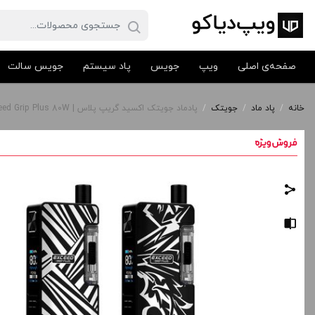
صفحه‌ی اصلی
ویپ
جویس
پاد سیستم
جویس سالت
خانه
/
پاد ماد
/
جویتک
/
پادماد جویتک اکسید گریپ پلاس | Joyetech Exceed Grip Plus 80W