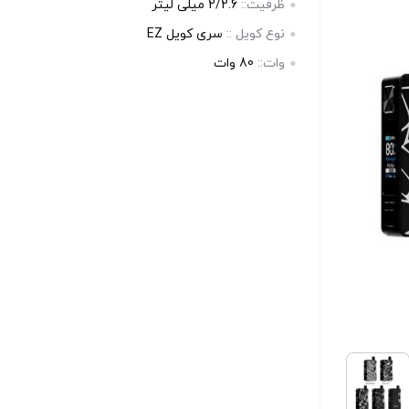
ظرفیت::
2/2.6 میلی لیتر
نوع کویل ::
سری کویل EZ
وات::
80 وات