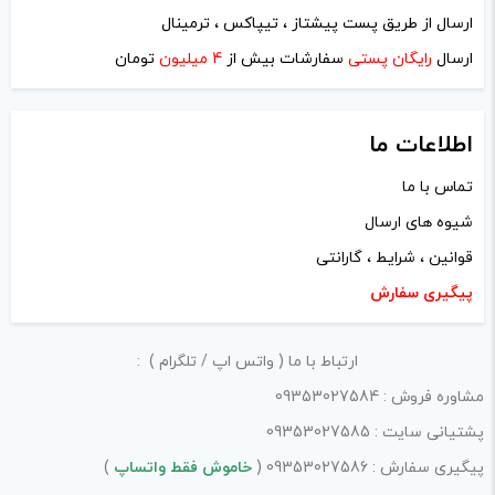
ارسال از طریق پست پیشتاز ، تیپاکس ، ترمینال
ایمیل
*
ارسال
رایگان پستی
سفارشات بیش از
4 میلیون
تومان
اطلاعات ما
تماس با ما
ذخیره نام، ایمیل و وبسایت من در مرورگر برای زمانی که دوباره
شیوه های ارسال
دیدگاهی می‌نویسم.
قوانین ، شرایط ، گارانتی
لازم است محتوای ارسالی منطبق برعرف و شئونات جامعه و با
پیگیری سفارش
بیانی رسمی و عاری از لحن تند، تمسخرو توهین باشد.
ارتباط با ما ( واتس اپ / تلگرام ) :
از ارسال لینک‌های سایت‌های دیگر و ارایه‌ی اطلاعات شخصی
مشاوره فروش : 09353027584
خودتان مثل شماره تماس، ایمیل و آی‌دی شبکه‌های اجتماعی
پشتیانی سایت : 09353027585
پرهیز کنید.
پیگیری سفارش : 09353027586 (
خاموش فقط واتساپ
)
در نظر داشته باشید هدف نهایی از ارائه‌ی نظر درباره‌ی کالا