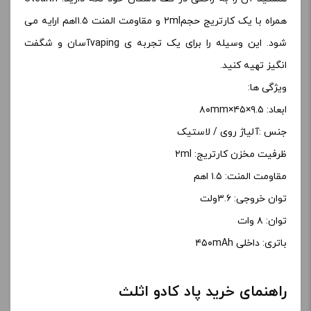
همراه با یک کارتریج حجم۲ml و مقاومت المنت ۱.۵اهم ارایه می
شود. این وسیله را برای یک تجربه ی vapingآسان و شگفت
انگیز تهیه کنید.
ویژگی ها:
ابعاد: ۹.۵×۴۵×۸۰mm
جنس :آلیاژ روی / لاستیک
ظرفیت مخزن کارتریج: ۲ml
مقاومت المنت: ۱.۵ اهم
توان خروجی: ۳.۶ولت
توان: ۸ وات
باتری: داخلی ۴۵۰mAh
راهنمای خرید پاد کادو اثلث