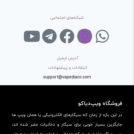
ارائه‌ی اطلاعات مشخص و دقیق برای راهنمایی سایر کاربران در
فرآیند خرید یک محصول توسط ایشان است.
شبکه‌های اجتماعی
با توجه به ساختار بخش نظرات، از پرسیدن سوال یا درخواست
راهنمایی در این بخش خودداری کرده و سوالات خود را در بخش
«پرسش و پاسخ» مطرح کنید.
کیفیت ساخت:
آدرس ایمیل
کارایی:
انتقادات و پیشنهادات
support@vapediaco.com
امکانات و قابلیت ها:
ارزش خرید در برابر قیمت:
فروشگاه ویپ‌دیاکو
در این بازه از زمان که سیگارهای الکترونیکی یا همان ویپ ها
جایگزین بسیار خوبی برای سیگار و دخانیات مضر شده اند،