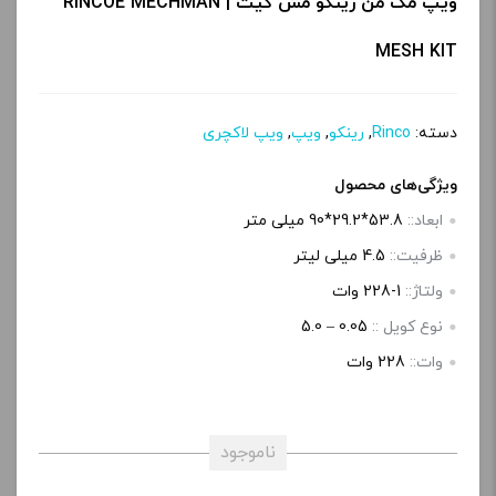
ویپ مک من رینکو مش کیت | RINCOE MECHMAN
MESH KIT
دسته:
Rinco
,
رینکو
,
ویپ
,
ویپ لاکچری
ویژگی‌های محصول
ابعاد::
53.8*29.2*90 میلی متر
ظرفیت::
4.5 میلی لیتر
ولتاژ::
1-228 وات
نوع کویل ::
0.05 – 5.0
وات::
228 وات
ناموجود