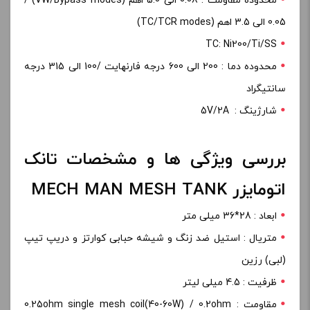
محدوده مقاومت : 0.08 الی 5.0 اهم (VW/Bypass modes) /
0.05 الی 3.5 اهم (TC/TCR modes)
TC: Ni200/Ti/SS
محدوده دما : 200 الی 600 درجه فارنهایت /100 الی 315 درجه
سانتیگراد
شارژینگ : 5V/2A
بررسی ویژگی ها و مشخصات تانک
اتومایزر MECH MAN MESH TANK
ابعاد : 28*36 میلی متر
متریال : استیل ضد زنگ و شیشه حبابی کوارتز و دریپ تیپ
(لبی) رزین
ظرفیت : 4.5 میلی لیتر
مقاومت : 0.25ohm single mesh coil(40-60W) / 0.2ohm