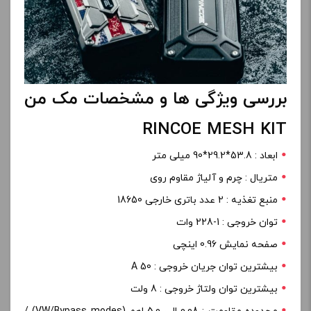
بررسی ویژگی ها و مشخصات مک من
RINCOE MESH KIT
ابعاد : 53.8*29.2*90 میلی متر
متریال : چرم و آلیاژ مقاوم روی
منبع تغذیه : 2 عدد باتری خارجی 18650
توان خروجی : 1-228 وات
صفحه نمایش 0.96 اینچی
بیشترین توان جریان خروجی : 50 A
بیشترین توان ولتاژ خروجی : 8 ولت