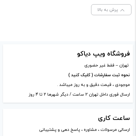
نشانی ایمیل شما منتشر نخواهد شد.
بخش‌های موردنیاز
پرش به بالا
علامت‌گذاری شده‌اند
*
نوع
0.05 – 5.0
کویل :
امتیاز شما
*
وات:
228 وات
دیدگاه شما
*
فروشگاه ویپ دیاکو
تهران – فقط غیر حضوری
نحوه ثبت سفارشات ( کلیک کنید )
موجودی ، قیمت دقیق و به روز میباشد .
ارسال فوری داخل تهران 2 ساعت / دیگر شهرها 2 تا 4 روز
ساعت
کاری
ارسالی مرسولات ، مشاوره ، پاسخ دهی و پشتیبانی