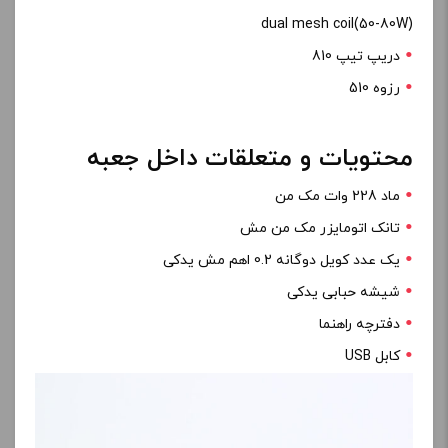
dual mesh coil(50-80W)
دریپ تیپ 810
رزوه 510
محتویات و متعلقات داخل جعبه
ماد 228 وات مک من
تانک اتومایزر مک من مش
یک عدد کویل دوگانه 0.2 اهم مش یدکی
شیشه حبابی یدکی
دفترچه راهنما
کابل USB