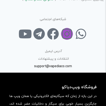
در نظر داشته باشید هدف نهایی از ارائه‌ی نظر درباره‌ی کالا
ارائه‌ی اطلاعات مشخص و دقیق برای راهنمایی سایر کاربران در
شبکه‌های اجتماعی
فرآیند خرید یک محصول توسط ایشان است.
با توجه به ساختار بخش نظرات، از پرسیدن سوال یا درخواست
راهنمایی در این بخش خودداری کرده و سوالات خود را در بخش
«پرسش و پاسخ» مطرح کنید.
آدرس ایمیل
کیفیت ساخت:
انتقادات و پیشنهادات
کارایی:
support@vapediaco.com
امکانات و قابلیت ها:
ارزش خرید در برابر قیمت:
فروشگاه ویپ‌دیاکو
در این بازه از زمان که سیگارهای الکترونیکی یا همان ویپ ها
جایگزین بسیار خوبی برای سیگار و دخانیات مضر شده اند،