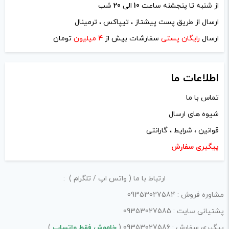
از شنبه تا پنجشنه ساعت
10
الی
20
شب
نام
*
ارسال از طریق پست پیشتاز ، تیپاکس ، ترمینال
ارسال
رایگان پستی
سفارشات بیش از
4 میلیون
تومان
ایمیل
*
اطلاعات ما
تماس با ما
شیوه های ارسال
ذخیره نام، ایمیل و وبسایت من در مرورگر برای زمانی که دوباره
قوانین ، شرایط ، گارانتی
دیدگاهی می‌نویسم.
پیگیری سفارش
لازم است محتوای ارسالی منطبق برعرف و شئونات جامعه و با
ارتباط با ما ( واتس اپ / تلگرام ) :
بیانی رسمی و عاری از لحن تند، تمسخرو توهین باشد.
مشاوره فروش : 09353027584
از ارسال لینک‌های سایت‌های دیگر و ارایه‌ی اطلاعات شخصی
پشتیانی سایت : 09353027585
خودتان مثل شماره تماس، ایمیل و آی‌دی شبکه‌های اجتماعی
پیگیری سفارش : 09353027586 (
خاموش فقط واتساپ
)
پرهیز کنید.