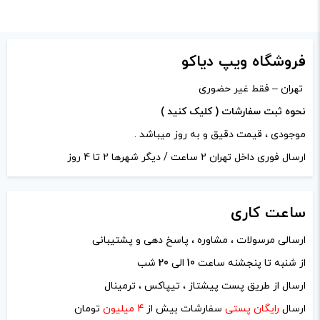
امتیاز شما
*
دیدگاه شما
*
فروشگاه ویپ دیاکو
تهران – فقط غیر حضوری
نحوه ثبت سفارشات ( کلیک کنید )
موجودی ، قیمت دقیق و به روز میباشد .
ارسال فوری داخل تهران 2 ساعت / دیگر شهرها 2 تا 4 روز
ساعت
کاری
ارسالی مرسولات ، مشاوره ، پاسخ دهی و پشتیبانی
از شنبه تا پنجشنه ساعت
10
الی
20
شب
نام
*
ارسال از طریق پست پیشتاز ، تیپاکس ، ترمینال
ارسال
رایگان پستی
سفارشات بیش از
4 میلیون
تومان