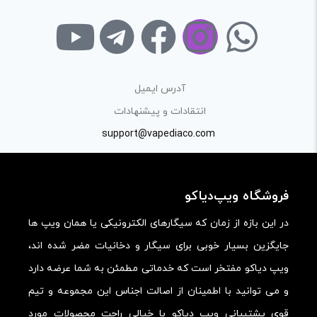
فرآیند خرید یک محصول توسط ایشان است.
با توجه به ساختار بخش نظرات، از پرسیدن سوال یا درخواست
راهنمایی در این بخش خودداری کرده و سوالات خود را در بخش
«پرسش و پاسخ» مطرح کنید.
آدرس ایمیل
کیفیت ساخت:
انتقادات و پیشنهادات
کارایی:
support@vapediaco.com
امکانات و قابلیت ها:
ارزش خرید در برابر قیمت:
فروشگاه ویپ‌دیاکو
در این بازه از زمان که سیگارهای الکترونیکی یا همان ویپ ها
جایگزین بسیار خوبی برای سیگار و دخانیات مضر شده اند،
ویپ دیاکو مفتخر است که خدماتی مطمئن به شما عرضه دارد
و می توانید با اطمینان از اصالت اجناس این مجموعه و تیم
قوی پشتیبانی ویپ دیاکو با خیالی راحت محصولات مورد