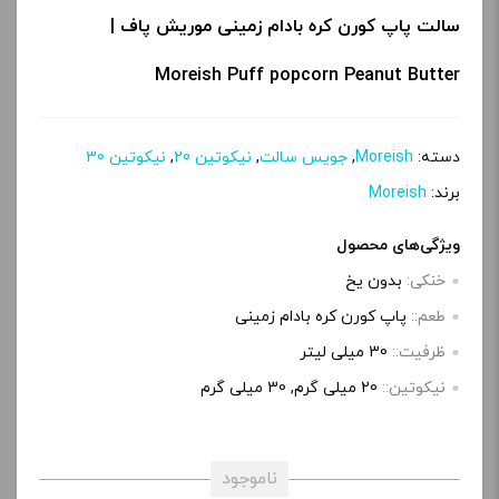
سالت پاپ کورن کره بادام زمینی موریش پاف |
Moreish Puff popcorn Peanut Butter
دسته:
Moreish
,
جویس سالت
,
نیکوتین 20
,
نیکوتین 30
برند:
Moreish
ویژگی‌های محصول
خنکی:
بدون یخ
طعم::
پاپ کورن کره بادام زمینی
ظرفیت::
30 میلی‌ لیتر
نیکوتین::
20 میلی گرم, 30 میلی گرم
ناموجود