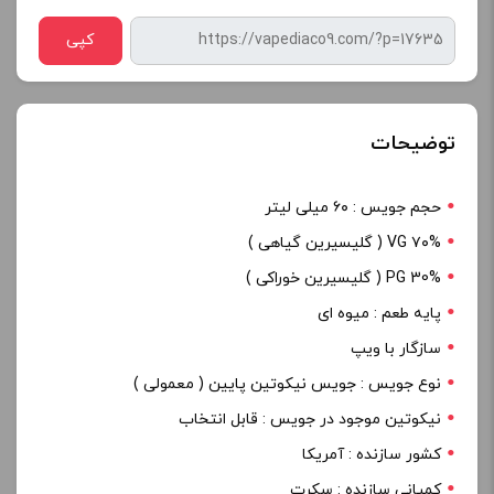
کپی
توضیحات
حجم جویس : ۶۰ میلی لیتر
۷۰% VG ( گلیسیرین گیاهی )
PG 30% ( گلیسیرین خوراکی )
پایه طعم : میوه ای
سازگار با ویپ
نوع جویس : جویس نیکوتین پایین ( معمولی )
نیکوتین موجود در جویس : قابل انتخاب
کشور سازنده : آمریکا
کمپانی سازنده : سکرت