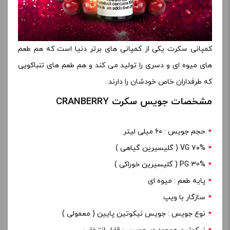
کمپانی سکرت یکی از کمپانی های برتر دنیا است که هم طعم
های میوه ای و دسری را تولید می کند و هم طعم های تنباکویی
که طرفداران خاص خودشان را دارند .
مشخصات جویس سکرت CRANBERRY
حجم جویس : ۶۰ میلی لیتر
۷۰% VG ( گلیسیرین گیاهی )
PG 30% ( گلیسیرین خوراکی )
پایه طعم : میوه ای
سازگار با ویپ
نوع جویس : جویس نیکوتین پایین ( معمولی )