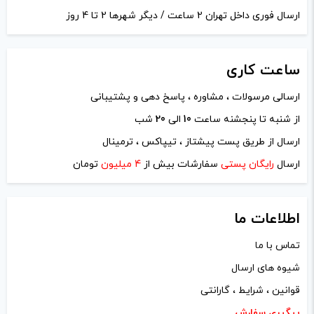
ارسال فوری داخل تهران 2 ساعت / دیگر شهرها 2 تا 4 روز
ساعت
کاری
ارسالی مرسولات ، مشاوره ، پاسخ دهی و پشتیبانی
از شنبه تا پنجشنه ساعت
10
الی
20
شب
نام
*
ارسال از طریق پست پیشتاز ، تیپاکس ، ترمینال
ارسال
رایگان پستی
سفارشات بیش از
4 میلیون
تومان
ایمیل
*
اطلاعات ما
تماس با ما
شیوه های ارسال
ذخیره نام، ایمیل و وبسایت من در مرورگر برای زمانی که دوباره
قوانین ، شرایط ، گارانتی
دیدگاهی می‌نویسم.
پیگیری سفارش