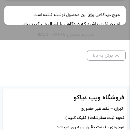
نیکوتین:
3 میلی گرم, 6 میلی‌ گرم
هیچ دیدگاهی برای این محصول نوشته نشده است.
اولین نفری باشید که دیدگاهی را ارسال می کنید برای
طعم:
cranberry
“جویس کرن بری سکرت ساس | SECRET SAUCE
شناسه محصول: DIACO-0017635
CRANBERRY Juice”
ظرفیت:
60 میلی‌ لیتر
نشانی ایمیل شما منتشر نخواهد شد.
بخش‌های موردنیاز
پرش به بالا
علامت‌گذاری شده‌اند
*
امتیاز شما
*
دیدگاه شما
*
فروشگاه ویپ دیاکو
تهران – فقط غیر حضوری
نحوه ثبت سفارشات ( کلیک کنید )
موجودی ، قیمت دقیق و به روز میباشد .