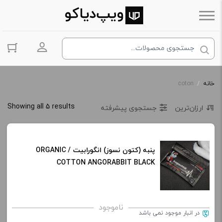
ورود به حس
خانه
/
coton
Showing all 5 results
ارزان‌ترین
جستجوی پیشرفته
پنبه (کتون نسوز) انگورابیت / ORGANIC
COTTON ANGORABBIT BLACK
ناموجود
در انبار موجود نمی باشد