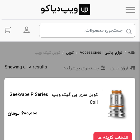
ورود به حس
خانه
/
لوازم جانبی Accessories l
/
کویل
/
کویل گیک ویپ
Showing all 8 results
ارزان‌ترین
جستجوی پیشرفته
کویل سری پی گیک ویپ | Geekvape P Series
Coil
600,000 تومان
انتخاب گزینه ها