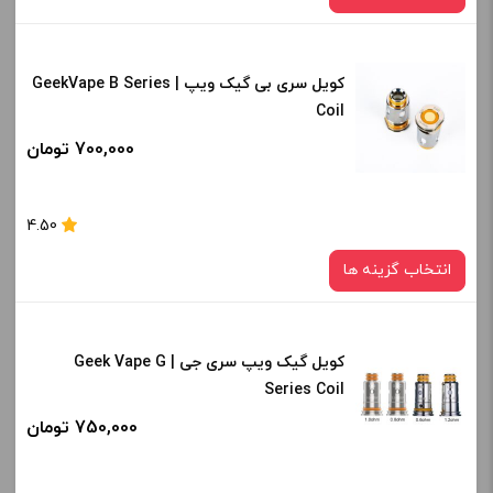
کویل سری بی گیک ویپ | GeekVape B Series
نوع کویل :
Coil
0.4 اهم
0.15 اهم
700,000 تومان
صاف
برای فعال شدن سبد خرید و نمایش قیمت ، گزینه های محصول را
4.50
از کادر بالا انتخاب کنید.
انتخاب گزینه ها
-
+
افزودن به سبد خرید
کویل گیک ویپ سری جی | Geek Vape G
نوع کویل :
Series Coil
0.3 اهم
0.4 اهم
1.2 اهم
کپی
750,000 تومان
برای فعال شدن سبد خرید و نمایش قیمت ، گزینه های محصول را