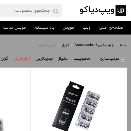
صفحه‌ی اصلی
ویپ
جویس
پاد سیستم
جویس سالت
خانه
/
لوازم جانبی Accessories l
/
کویل
/
کویل اسپایر
محبوبیت
امتیاز
جدیدترین
ارزان‌ترین
گران‌