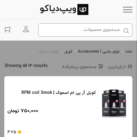
ورود به حس
خانه
/
لوازم جانبی Accessories l
/
کویل
/
کویل اسموک
Showing all 13 results
ارزان‌ترین
جستجوی پیشرفته
کویل آر پی ام اسموک | RPM coil Smok
750,000 تومان
4.25