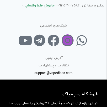
پیگیری سفارش : 09353027586 (
خاموش فقط واتساپ
)
شبکه‌های اجتماعی
آدرس ایمیل
انتقادات و پیشنهادات
support@vapediaco.com
فروشگاه ویپ‌دیاکو
در این بازه از زمان که سیگارهای الکترونیکی یا همان ویپ ها