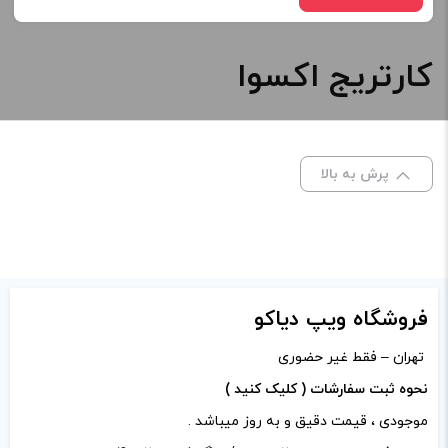
کارتریج اکسوا
نوع کویل :
1.2 اهم
صاف
پرش به بالا
برای فعال شدن سبد خرید و نمایش قیمت ، گزینه های محصول را
از کادر بالا انتخاب کنید.
-
+
فروشگاه ویپ دیاکو
افزودن به سبد خرید
تهران – فقط غیر حضوری
کپی
نحوه ثبت سفارشات ( کلیک کنید )
موجودی ، قیمت دقیق و به روز میباشد .