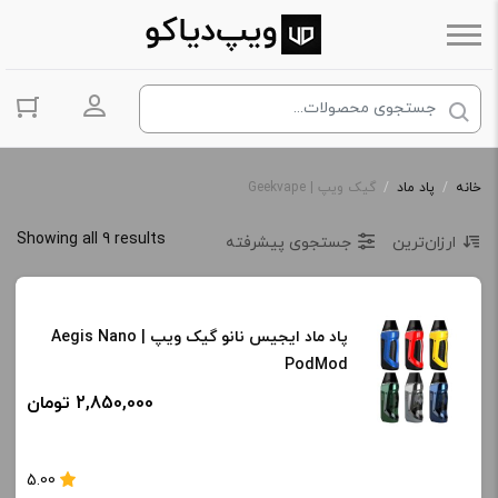
ورود به حس
خانه
/
پاد ماد
/
گیک ویپ | Geekvape
Showing all 9 results
ارزان‌ترین
جستجوی پیشرفته
پاد ماد ایجیس نانو گیک ویپ | Aegis Nano
PodMod
2,850,000 تومان
5.00