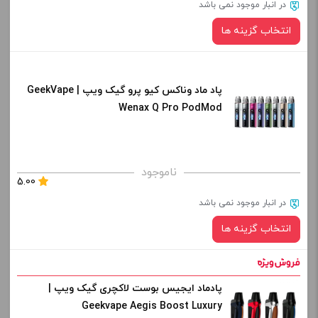
در انبار موجود نمی باشد
-
+
انتخاب گزینه ها
افزودن به سبد خرید
پاد ماد وناکس کیو پرو گیک ویپ | GeekVape
رنگ:
کپی
Wenax Q Pro PodMod
صاف
برای فعال شدن سبد خرید و نمایش قیمت ، گزینه های محصول را
ناموجود
5.00
از کادر بالا انتخاب کنید.
در انبار موجود نمی باشد
-
+
انتخاب گزینه ها
افزودن به سبد خرید
پادماد ایجیس بوست لاکچری گیک ویپ |
رنگ:
کپی
Geekvape Aegis Boost Luxury