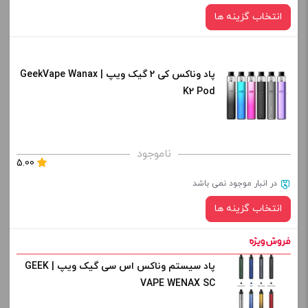
انتخاب گزینه ها
پاد وناکس کی 2 گیک ویپ | GeekVape Wanax
رنگ:
K2 Pod
blue
صاف
برای فعال شدن سبد خرید و نمایش قیمت ، گزینه های محصول را
ناموجود
5.00
از کادر بالا انتخاب کنید.
در انبار موجود نمی باشد
-
+
انتخاب گزینه ها
افزودن به سبد خرید
پاد سیستم وناکس اس سی گیک ویپ | GEEK
رنگ:
VAPE WENAX SC
کپی