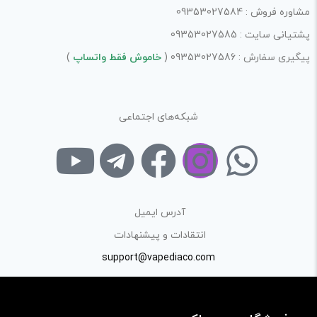
مشاوره فروش : 09353027584
پشتیانی سایت : 09353027585
پیگیری سفارش : 09353027586 (
خاموش فقط واتساپ
)
شبکه‌های اجتماعی
آدرس ایمیل
انتقادات و پیشنهادات
support@vapediaco.com