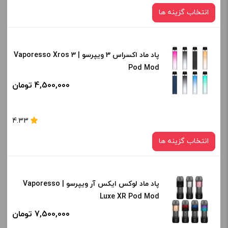
انتخاب گزینه ها
پاد ماد اکسراس 3 ویپرسو | Vaporesso Xros 3
رنگ:
Pod Mod
space gray
4,500,000 تومان
صاف
برای فعال شدن سبد خرید و نمایش قیمت ، گزینه های محصول را
4.33
از کادر بالا انتخاب کنید.
انتخاب گزینه ها
-
+
افزودن به سبد خرید
پاد ماد لوکس ایکس آر ویپرسو | Vaporesso
رنگ:
Luxe XR Pod Mod
Ice Silver
کپی
7,500,000 تومان
صاف