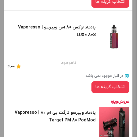
انتخاب گزینه ها
-
+
افزودن به سبد خرید
پادماد لوکس 80 اس ویپرسو | Vaporesso
رنگ:
LUXE 80S
کپی
صاف
برای فعال شدن سبد خرید و نمایش قیمت ، گزینه های محصول را
ناموجود
4.00
از کادر بالا انتخاب کنید.
در انبار موجود نمی باشد
-
+
انتخاب گزینه ها
افزودن به سبد خرید
پادماد ویپرسو تارگت پی ام ۸۰ | Vaporesso
رنگ:
کپی
Target PM 80 PodMod
صاف