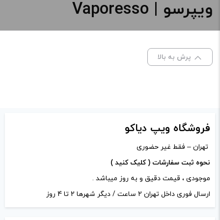
ویپرسو | Vaporesso
رنگ:
کپی
صاف
پرش به بالا
برای فعال شدن سبد خرید و نمایش قیمت ، گزینه های محصول را
از کادر بالا انتخاب کنید.
-
+
افزودن به سبد خرید
فروشگاه ویپ دیاکو
تهران – فقط غیر حضوری
کپی
نحوه ثبت سفارشات ( کلیک کنید )
موجودی ، قیمت دقیق و به روز میباشد .
ارسال فوری داخل تهران 2 ساعت / دیگر شهرها 2 تا 4 روز