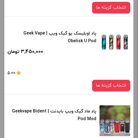
انتخاب گزینه ها
پاد اوبلیسک یو گیک ویپ | Geek Vape
رنگ:
Obelisk U Pod
blue
3,450,000 تومان
صاف
برای فعال شدن سبد خرید و نمایش قیمت ، گزینه های محصول را
5.00
از کادر بالا انتخاب کنید.
انتخاب گزینه ها
-
+
افزودن به سبد خرید
پاد ماد گیک ویپ بایدنت | Geekvape Bident
رنگ:
Pod Mod
sky Blue
کپی
صاف