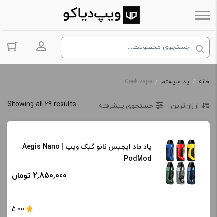
ورود به حس
خانه
/
پاد سیستم
/
Geek vape
Showing all 29 results
ارزان‌ترین
جستجوی پیشرفته
پاد ماد ایجیس نانو گیک ویپ | Aegis Nano
PodMod
2,850,000 تومان
5.00