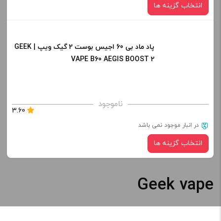
انتخاب گزینه ها
افزودن به سبد خرید
پاد ماد بی 60 اجیس بوست 2 گیک ویپ | GEEK
رنگ:
کپی
VAPE B60 AEGIS BOOST 2
صاف
برای فعال شدن سبد خرید و نمایش قیمت ، گزینه های محصول را
ناموجود
3.60
از کادر بالا انتخاب کنید.
در انبار موجود نمی باشد
-
+
انتخاب گزینه ها
افزودن به سبد خرید
Geek vape
رنگ:
کپی
صاف