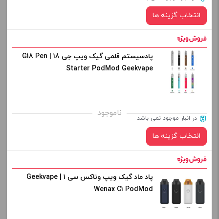
از کادر بالا انتخاب کنید.
انتخاب گزینه ها
-
+
افزودن به سبد خرید
پادسیستم قلمی گیک ویپ جی 18 | G18 Pen
رنگ:
Starter PodMod Geekvape
کپی
صاف
برای فعال شدن سبد خرید و نمایش قیمت ، گزینه های محصول را
ناموجود
در انبار موجود نمی باشد
از کادر بالا انتخاب کنید.
انتخاب گزینه ها
-
+
افزودن به سبد خرید
پاد ماد گیک ویپ وناکس سی ۱ | Geekvape
رنگ:
Wenax C1 PodMod
کپی
صاف