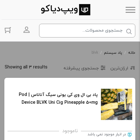
ورود به حس
خانه
/
پاد سیستم
/
blvk
Showing all 3 results
ارزان‌ترین
جستجوی پیشرفته
پاد بی ال وی کی یونی سیگ آناناس | Pod
Device BLVK Uni Cig Pineapple 50mg
ناموجود
در انبار موجود نمی باشد