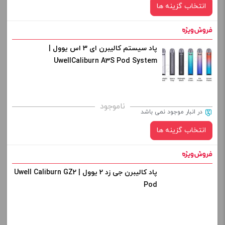
-
+
انتخاب گزینه ها
افزودن به سبد خرید
پاد سیستم کالیبرن ای 3 اس یوول |
رنگ:
کپی
UwellCaliburn A3S Pod System
صاف
برای فعال شدن سبد خرید و نمایش قیمت ، گزینه های محصول را
ناموجود
در انبار موجود نمی باشد
از کادر بالا انتخاب کنید.
انتخاب گزینه ها
-
+
افزودن به سبد خرید
پاد کالیبرن جی زد 2 یوول | Uwell Caliburn GZ2
رنگ:
Pod
کپی
صاف