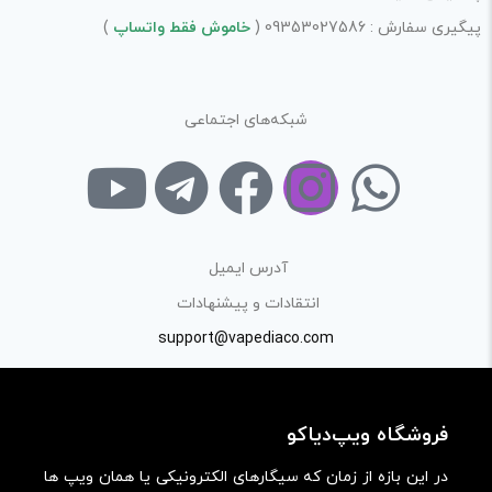
پیگیری سفارش : 09353027586 (
خاموش فقط واتساپ
)
شبکه‌های اجتماعی
آدرس ایمیل
انتقادات و پیشنهادات
support@vapediaco.com
فروشگاه ویپ‌دیاکو
در این بازه از زمان که سیگارهای الکترونیکی یا همان ویپ ها