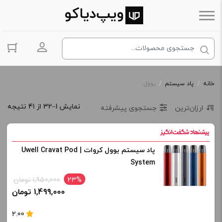
ورود به حس
خانه
/
پاد سیستم
/
یوول
نمایش 1–32 از 41 نتیجه
ارزان‌ترین
جستجوی پیشرفته
پاد سیستم یوول کروات | Uwell Cravat Pod
System
23%
1,950,000 تومان
1,499,000 تومان
2.00