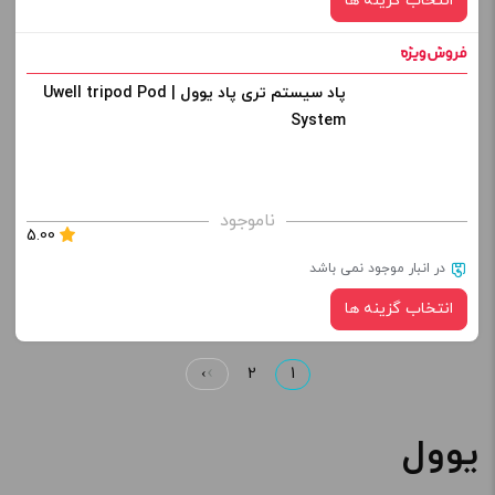
انتخاب گزینه ها
افزودن به سبد خرید
پاد سیستم تری پاد یوول | Uwell tripod Pod
رنگ:
کپی
System
برای فعال شدن سبد خرید و نمایش قیمت ، گزینه های محصول را
ناموجود
5.00
از کادر بالا انتخاب کنید.
در انبار موجود نمی باشد
-
+
انتخاب گزینه ها
افزودن به سبد خرید
›
2
1
رنگ:
کپی
یوول