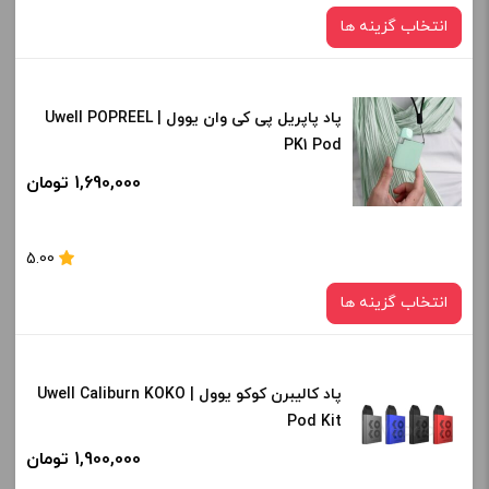
انتخاب گزینه ها
پاد پاپریل پی کی وان یوول | Uwell POPREEL
رنگ:
PK1 Pod
silver
RED
blue
1,690,000 تومان
برای فعال شدن سبد خرید و نمایش قیمت ، گزینه های محصول را
5.00
از کادر بالا انتخاب کنید.
انتخاب گزینه ها
-
+
افزودن به سبد خرید
پاد کالیبرن کوکو یوول | Uwell Caliburn KOKO
رنگ:
Pod Kit
Apple Green
کپی
1,900,000 تومان
صاف