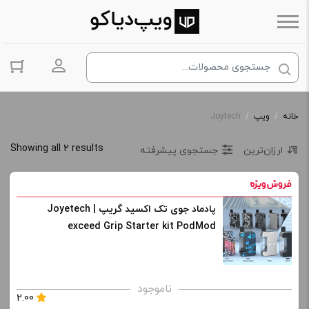
ورود به حس
خانه
/
ویپ
/
Joytech
Showing all 2 results
ارزان‌ترین
جستجوی پیشرفته
پادماد جوی تک اکسید گریپ | Joyetech
exceed Grip Starter kit PodMod
ناموجود
2.00