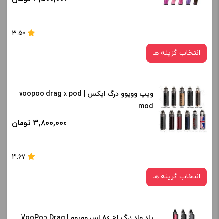
صاف
برای فعال شدن سبد خرید و نمایش قیمت ، گزینه های محصول را
3.50
از کادر بالا انتخاب کنید.
انتخاب گزینه ها
-
+
افزودن به سبد خرید
ویپ ووپوو درگ ایکس | voopoo drag x pod
رنگ:
mod
Mojito G
کپی
3,800,000 تومان
صاف
برای فعال شدن سبد خرید و نمایش قیمت ، گزینه های محصول را
3.67
از کادر بالا انتخاب کنید.
انتخاب گزینه ها
-
+
افزودن به سبد خرید
پاد ماد درگ اچ 80 اس ووپوو | VooPoo Drag
رنگ: