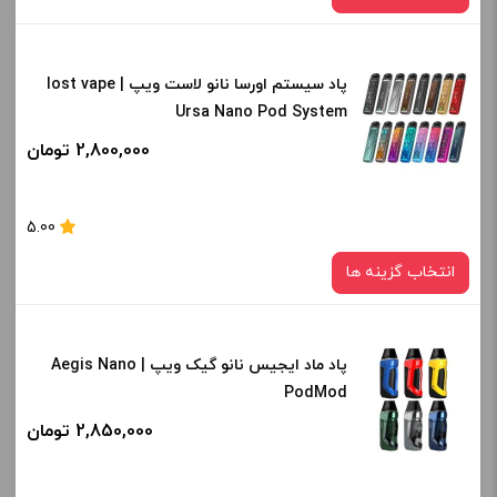
پاد سیستم اورسا نانو لاست ویپ | lost vape
رنگ:
Ursa Nano Pod System
BLACK
2,800,000 تومان
صاف
برای فعال شدن سبد خرید و نمایش قیمت ، گزینه های محصول را
5.00
از کادر بالا انتخاب کنید.
انتخاب گزینه ها
-
+
افزودن به سبد خرید
پاد ماد ایجیس نانو گیک ویپ | Aegis Nano
رنگ:
PodMod
black Red Sandalwood
کپی
2,850,000 تومان
صاف
برای فعال شدن سبد خرید و نمایش قیمت ، گزینه های محصول را