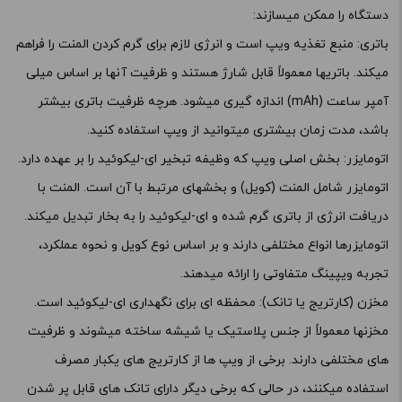
دستگاه را ممکن میسازند:
باتری: منبع تغذیه ویپ است و انرژی لازم برای گرم کردن المنت را فراهم
میکند. باتریها معمولاً قابل شارژ هستند و ظرفیت آنها بر اساس میلی
آمپر ساعت (mAh) اندازه گیری میشود. هرچه ظرفیت باتری بیشتر
باشد، مدت زمان بیشتری میتوانید از ویپ استفاده کنید.
اتومایزر: بخش اصلی ویپ که وظیفه تبخیر ای-لیکوئید را بر عهده دارد.
اتومایزر شامل المنت (کویل) و بخشهای مرتبط با آن است. المنت با
دریافت انرژی از باتری گرم شده و ای-لیکوئید را به بخار تبدیل میکند.
اتومایزرها انواع مختلفی دارند و بر اساس نوع کویل و نحوه عملکرد،
تجربه ویپینگ متفاوتی را ارائه میدهند.
مخزن (کارتریج یا تانک): محفظه ای برای نگهداری ای-لیکوئید است.
مخزنها معمولاً از جنس پلاستیک یا شیشه ساخته میشوند و ظرفیت
های مختلفی دارند. برخی از ویپ ها از کارتریج های یکبار مصرف
استفاده میکنند، در حالی که برخی دیگر دارای تانک های قابل پر شدن