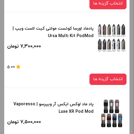
انتخاب گزینه ها
-
+
افزودن به سبد خرید
پادماد اورسا کوئست مولتی کیت لاست ویپ |
رنگ:
Ursa Multi Kit PodMod
BLACK
کپی
7,300,000 تومان
صاف
برای فعال شدن سبد خرید و نمایش قیمت ، گزینه های محصول را
5.00
از کادر بالا انتخاب کنید.
انتخاب گزینه ها
-
+
افزودن به سبد خرید
پاد ماد لوکس ایکس آر ویپرسو | Vaporesso
رنگ:
Luxe XR Pod Mod
gunmetal / crocodile leather
کپی
7,500,000 تومان
صاف