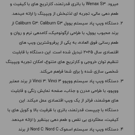
میرود. Wenax S3 با باتری قدرتمند، کارتریج های با کیفیت و
طعم دهی عالی، تجربه ای لذتبخش از ویپینگ را ارائه میدهد.
دستگاه ویپ
پاد سیستم یوول
Caliburn G3: Caliburn G3 از
برند محبوب یوول، با طراحی ارگونومیک، کامدهی نرم و روان و
طعم رسانی فوق العاده، به یکی از پرفروشترین ویپ های
اقتصادی سال 2025 تبدیل شده است. این دستگاه با قابلیت
تنظیم توان خروجی و کارتریج های متنوع، امکان تجربه ویپینگ
شخصی سازی شده را برای شما فراهم می‌کند.
دستگاه ویپ
پاد سیستم ووپوو
Vinci 3: Vinci 3 از برند معتبر
ووپوو، با طراحی مدرن و جذاب، صفحه نمایش رنگی و قابلیت
های هوشمند، فراتر از یک ویپ اقتصادی عمل میکند. این
دستگاه با چیپست قدرتمند، باتری با ظرفیت بالا و کویل های با
کیفیت، عملکردی بی نقص و طعم دهی بینظیر را ارائه میدهد.
دستگاه ویپ
پاد سیستم اسموک
Nord C: Nord C از برند