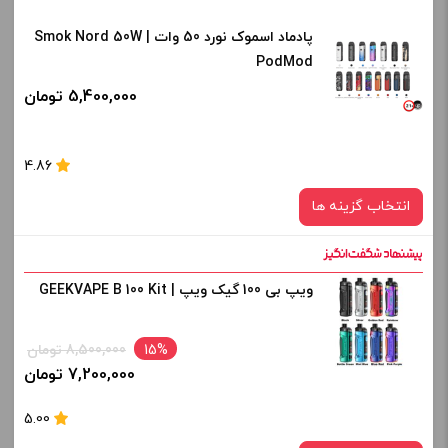
-
+
پادماد اسموک نورد 50 وات | Smok Nord 50W
رنگ:
افزودن به سبد خرید
PodMod
Opal Pink
5,400,000 تومان
صاف
کپی
برای فعال شدن سبد خرید و نمایش قیمت ، گزینه های محصول را
4.86
از کادر بالا انتخاب کنید.
انتخاب گزینه ها
-
+
افزودن به سبد خرید
ویپ بی 100 گیک ویپ | GEEKVAPE B 100 Kit
رنگ:
Red Stabilizing Wood
کپی
15%
8,500,000 تومان
صاف
7,200,000 تومان
برای فعال شدن سبد خرید و نمایش قیمت ، گزینه های محصول را
5.00
از کادر بالا انتخاب کنید.