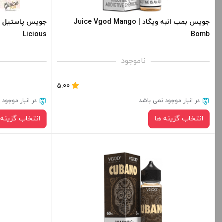
+
-
+
جویس بمب انبه ویگاد | Juice Vgod Mango
Licious
Bomb
افزودن به سبد خرید
ا
ناموجود
کپی
5.00
در انبار موجود نمی باشد
در انبار موجود
انتخاب گزینه ها
انتخاب گزینه 
نیکوتین:
خنکی
برای فعال شدن 
صاف