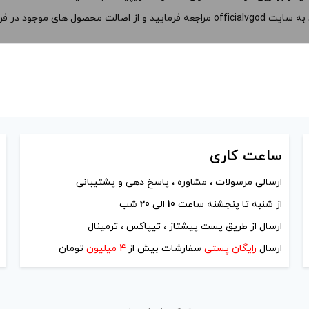
د به سایت
officialvgod
مراجعه فرمایید و از اصالت محصول های موجود در فر
ساعت
کاری
ارسالی مرسولات ، مشاوره ، پاسخ دهی و پشتیبانی
از شنبه تا پنجشنه ساعت
10
الی
20
شب
ارسال از طریق پست پیشتاز ، تیپاکس ، ترمینال
ارسال
رایگان پستی
سفارشات بیش از
4 میلیون
تومان