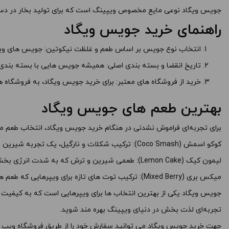
های محصول را از کادر بالا انتخاب کنید.
های محصول را از
جویس ویگاد نوعی مایع مخصوص ویپینگ است که برای تولید بخار در دستگا
راهنمای خرید جویس ویگاد
+
-
+
انتخاب نوع جویس بر اساس طعم و غلظت نیکوتین: جویس های ویگاد در طع
افزودن به سبد خرید
ا
تاریخ انقضا و بسته بندی اصلی: همیشه جویس هایی با بسته بندی 
خرید از فروشگاه های معتبر: برای خرید جویس ویگاد، به فروشگاه 
کپی
بهترین طعم های جویس ویگاد
برای تجربه‌ای فراموش نشدنی در هنگام خرید جویس ویگاد، انتخاب طعم م
کوکو اسمش (Coco Smash): ترکیب شکلات و نارگیل، یک تجربه شیرین و دلنشین.
لیمون کیک (Lemon Cake): طعمی شیرین و ترش که به شدت انرژی بخش است.
میکس بری (Mixed Berry): ترکیب توت های تازه برای ویپرهایی که طعم های میوه ای را ترجیح می دهند.
جویس ویگاد یکی از بهترین انتخاب ها برای ویپرهایی است که به کیفیت و 
تجربه‌ای لذت بخش در دنیای ویپینگ بهره مند شوید.
جهت
خرید جویس
ویگاد می توانید سفارش خود را از طریق
فروشگاه ویپ
د