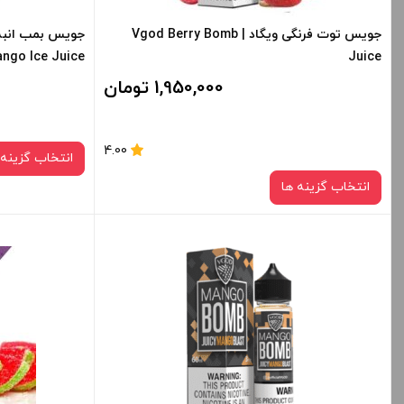
جویس توت فرنگی ویگاد | Vgod Berry Bomb
ngo Ice Juice
Juice
1,950,000 تومان
4.00
انتخاب گزینه 
انتخاب گزینه ها
نیکوتین:
3 میلی‌ گرم
صاف
برای فعال شدن سبد خرید و نمایش قیمت ، گزینه
برای فعال شدن 
های محصول را از کادر بالا انتخاب کنید.
های محصول را از