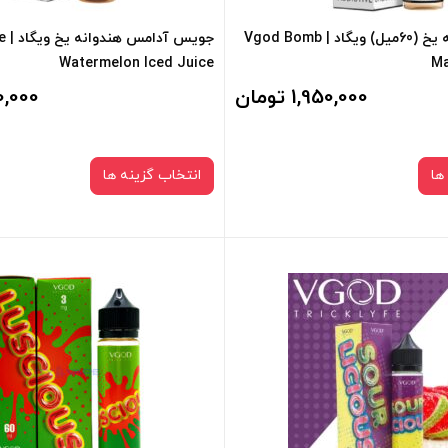
جویس بمب انبه یخ (60میل) ویگاد | Vgod Bomb
جوی
Watermelon Iced Juice
Ma
1,950,000 تومان
,950,000
ها
انتخاب گزینه ها
نیکوتین:
نیکوتین:
3 میلی‌ گرم
3 میلی‌ گرم
صاف
صاف
سبد خرید و نمایش قیمت ، گزینه
برای فعال شدن سبد خرید و نمایش 
 کادر بالا انتخاب کنید.
های محصول را از کادر بالا انتخاب کن