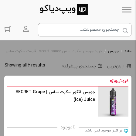
ورود به حس
خانه
/
جویس
/
خرید جویس سکرت ساس secret sauce - قیمت سکرت ساس
Showing all 6 results
ارزان‌ترین
جستجوی پیشرفته
جویس انگور سکرت ساس | SECRET Grape
(ice) Juice
ناموجود
در انبار موجود نمی باشد