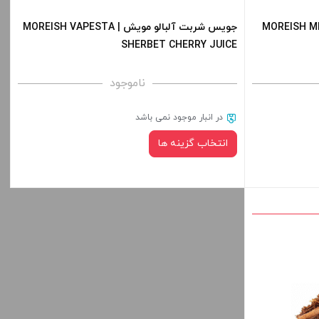
قیمت ، گزینه
-
+
ید.
موریش | MOREISH MENTHOL
جویس شربت آلبالو مویش | MOREISH VAPESTA
SHERBET CHERRY JUICE
افزودن به سبد خرید
-
ناموجود
کپی
در انبار موجود نمی باشد
کپی
انتخاب گزینه ها
نیکوتین:
صاف
قیمت ، گزینه
برای فعال شدن سبد خرید و نمایش قیمت ، گزینه