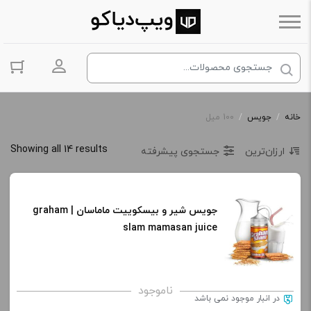
ورود به حس
خانه
/
جویس
/
100 میل
Showing all 14 results
ارزان‌ترین
جستجوی پیشرفته
جویس شیر و بیسکوییت ماماسان | graham
slam mamasan juice
ناموجود
در انبار موجود نمی باشد