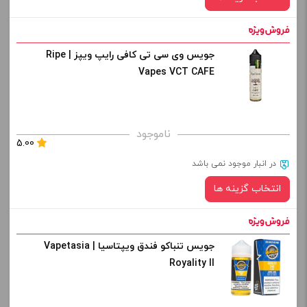
از کادر بالا انتخاب کنید.
-
+
جویس وی سی تی کافی رایپ ویپز | Ripe
نیکوتین:
Vapes VCT CAFE
افزودن به سبد خرید
صاف
برای فعال شدن سبد خرید و نمایش قیمت ، گزینه های محصول را
ناموجود
کپی
5.00
از کادر بالا انتخاب کنید.
در انبار موجود نمی باشد
-
+
انتخاب گزینه ها
افزودن به سبد خرید
جویس تنباکو فندق ویپتاسیا | Vapetasia
نیکوتین:
کپی
Royality II
صاف