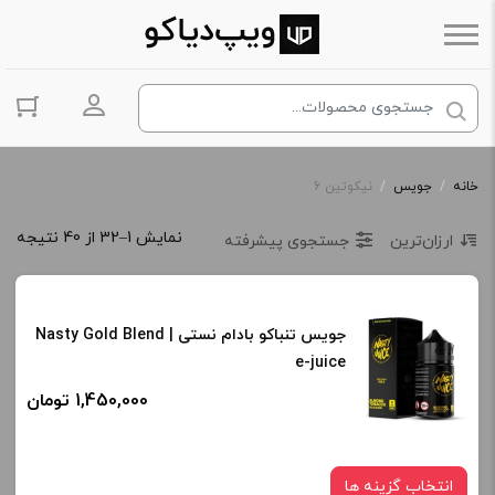
ورود به حس
خانه
/
جویس
/
نیکوتین 6
نمایش 1–32 از 40 نتیجه
ارزان‌ترین
جستجوی پیشرفته
جویس تنباکو بادام نستی | Nasty Gold Blend
e-juice
1,450,000 تومان
انتخاب گزینه ها