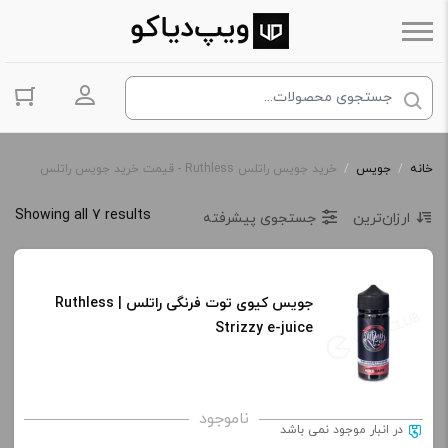
ورود به حس
خانه
/
جویس
/
خرید جویس راتلس Ruthless - قیمت خرید جویس راتلس
Showing all 7 results
ارزان‌ترین
جستجوی پیشرفته
جویس کیوی توت فرنگی راتلس | Ruthless
Strizzy e-juice
ناموجود
در انبار موجود نمی باشد