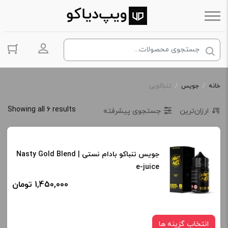
ورود به حس
خانه
/
جویس
/
تنباکویی
Showing all 6 results
ارزان‌ترین
جستجوی پیشرفته
جویس تنباکو بادام نستی | Nasty Gold Blend
e-juice
1,450,000 تومان
انتخاب گزینه ها