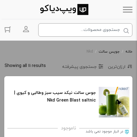
ورود به حس
خانه
/
جویس سالت
/
Nkd
Showing all 11 results
ارزان‌ترین
جستجوی پیشرفته
جوس سالت نیکد سیب سبز وطالبی و کیوی |
Nkd Green Blast saltnic
ناموجود
در انبار موجود نمی باشد