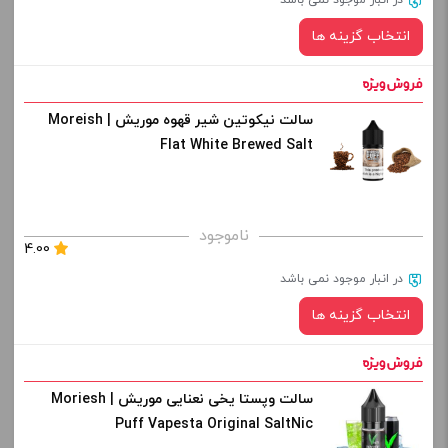
در انبار موجود نمی باشد
از کادر بالا انتخاب کنید.
انتخاب گزینه ها
-
+
افزودن به سبد خرید
سالت نیکوتین شیر قهوه موریش | Moreish
نیکوتین:
Flat White Brewed Salt
کپی
صاف
برای فعال شدن سبد خرید و نمایش قیمت ، گزینه های محصول را
ناموجود
4.00
از کادر بالا انتخاب کنید.
در انبار موجود نمی باشد
-
+
انتخاب گزینه ها
افزودن به سبد خرید
سالت وپستا یخی نعنایی موریش | Moriesh
نیکوتین:
کپی
Puff Vapesta Original SaltNic