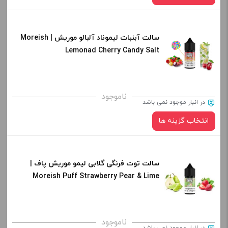
-
+
افزودن به سبد خرید
سالت آبنبات لیموناد آلبالو موریش | Moreish
نیکوتین:
Lemonad Cherry Candy Salt
کپی
صاف
برای فعال شدن سبد خرید و نمایش قیمت ، گزینه های محصول را
ناموجود
در انبار موجود نمی باشد
از کادر بالا انتخاب کنید.
انتخاب گزینه ها
-
+
افزودن به سبد خرید
سالت توت فرنگی گلابی لیمو موریش پاف |
نیکوتین:
Moreish Puff Strawberry Pear & Lime
کپی
صاف
برای فعال شدن سبد خرید و نمایش قیمت ، گزینه های محصول را
ناموجود