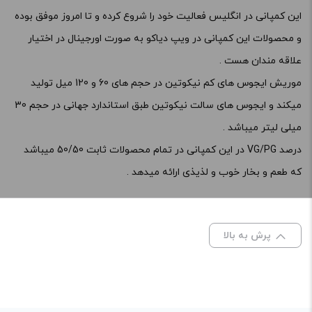
افزودن به سبد خرید
این کمپانی در انگلیس فعالیت خود را شروع کرده و تا امروز موفق بوده
و محصولات این کمپانی در ویپ دیاکو به صورت اورجینال در اختیار
کپی
علاقه مندان هست .
موریش ایجوس های کم نیکوتین در حجم های 60 و 120 میل تولید
میکند و ایجوس های سالت نیکوتین طبق استاندارد جهانی در حجم 30
میلی لیتر میباشد .
درصد VG/PG در این کمپانی در تمام محصولات ثابت 50/50 میباشد
که طعم و بخار خوب و لذیذی ارائه میدهد .
پرش به بالا