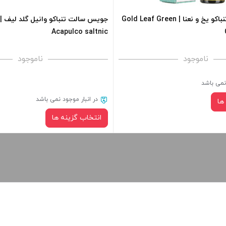
سالت گلد لیف تنباکو یخ و نعنا | Gold Leaf Green
Acapulco saltnic
ناموجود
ناموجود
 نمی باشد
در انبار موجود نمی باشد
ها
انتخاب گزینه ها
نیکوتین:
نیکوتین:
صاف
صاف
سبد خرید و نمایش قیمت ، گزینه
برای فعال شدن سبد خرید و نمایش 