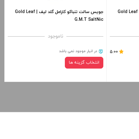
جویس سالت تنباکو وانیل گلد لیف | Gold Leaf
جویس سالت تنباکو کارامل گلد لیف | Gold Leaf
G.M.T SaltNic
ناموجود
در انبار موجود نمی باشد
5.00
انتخاب گزینه ها
نیکوتین:
صاف
قیمت ، گزینه
برای فعال شدن سبد خرید و نمایش قیمت ، گزینه