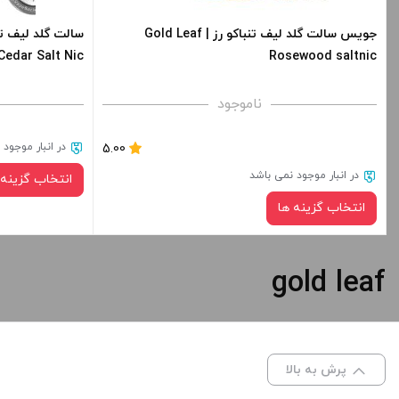
جویس سالت گلد لیف تنباکو رز | Gold Leaf
Cedar Salt Nic
Rosewood saltnic
ناموجود
در انبار موجود
5.00
در انبار موجود نمی باشد
انتخاب گزینه 
انتخاب گزینه ها
gold leaf
نیکوتین:
صاف
پرش به بالا
برای فعال شدن سبد خرید و نمایش قیمت ، گزینه
برای فعال شدن 