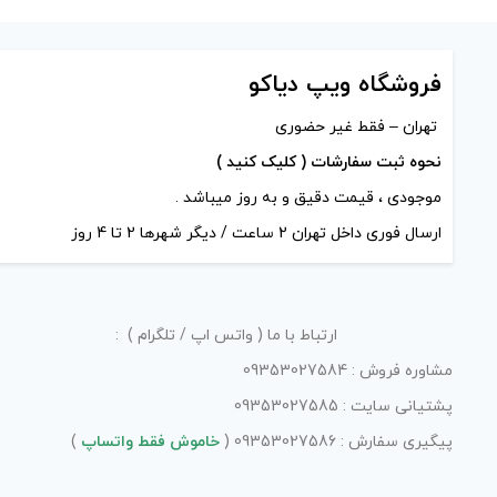
های محصول را از کادر بالا انتخاب کنید.
های محصول را از
+
-
+
فروشگاه ویپ دیاکو
افزودن به سبد خرید
ا
تهران – فقط غیر حضوری
نحوه ثبت سفارشات ( کلیک کنید )
کپی
موجودی ، قیمت دقیق و به روز میباشد .
ارسال فوری داخل تهران 2 ساعت / دیگر شهرها 2 تا 4 روز
ارتباط با ما ( واتس اپ / تلگرام ) :
مشاوره فروش : 09353027584
پشتیانی سایت : 09353027585
پیگیری سفارش : 09353027586 (
خاموش فقط واتساپ
)