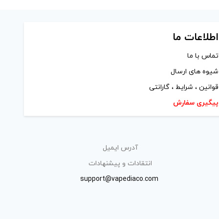
ید.
های محصول را از کادر بالا انتخاب کنید.
-
+
-
اطلاعات ما
افزودن به سبد خرید
تماس با ما
شیوه های ارسال
کپی
کپی
قوانین ، شرایط ، گارانتی
پیگیری سفارش
آدرس ایمیل
انتقادات و پیشنهادات
support@vapediaco.com